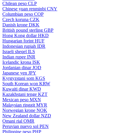
Chilean peso
CLP
Chinese yuan renminbi
CNY
Columbian peso
COP
Czech koruna
CZK
Danish krone
DKK
British pound sterling
GBP
Hong Kong dollar
HKD
Hungarian forint
HUF
Indonesian rupiah
IDR
Israeli sheqel
ILS
Indian rupee
INR
Icelandic krona
ISK
Jordanian dinar
JOD
Japanese yen
JPY
Kyrgyzstani som
KGS
South Korean won
KRW
Kuwaiti dinar
KWD
Kazakhstani tenge
KZT
Mexican peso
MXN
Malaysian ringgit
MYR
Norwegian krone
NOK
New Zealand dollar
NZD
Omani rial
OMR
Peruvian nuevo sol
PEN
Philippine peso
PHP