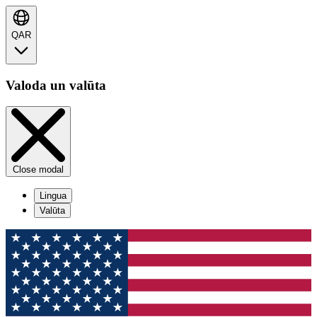
QAR
Valoda un valūta
Close modal
Lingua
Valūta