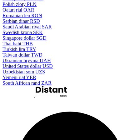
Polish zloty
PLN
Qatari rial
QAR
Romanian leu
RON
Serbian dinar
RSD
Saudi Arabian riyal
SAR
Swedish krona
SEK
Singapore dollar
SGD
Thai baht
THB
Turkish lira
TRY
Taiwan dollar
TWD
Ukrainian hryvnia
UAH
United States dollar
USD
Uzbekistan som
UZS
Yemeni rial
YER
South African rand
ZAR