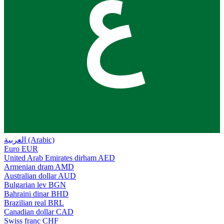
ع
العربية (Arabic)
Euro
EUR
United Arab Emirates dirham
AED
Armenian dram
AMD
Australian dollar
AUD
Bulgarian lev
BGN
Bahraini dinar
BHD
Brazilian real
BRL
Canadian dollar
CAD
Swiss franc
CHF