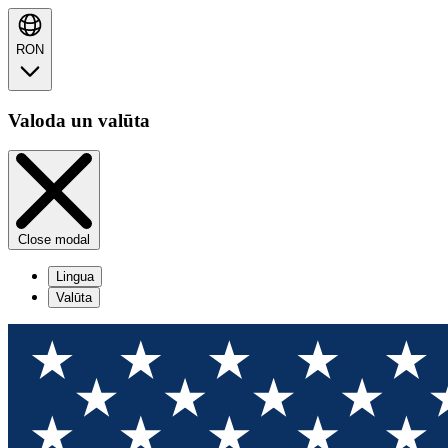
RON
Valoda un valūta
Close modal
Lingua
Valūta