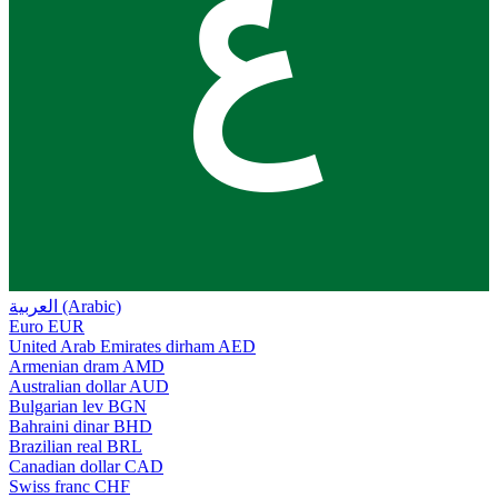
ع
العربية (Arabic)
Euro
EUR
United Arab Emirates dirham
AED
Armenian dram
AMD
Australian dollar
AUD
Bulgarian lev
BGN
Bahraini dinar
BHD
Brazilian real
BRL
Canadian dollar
CAD
Swiss franc
CHF