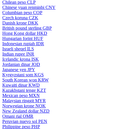
Chilean peso
CLP
Chinese yuan renminbi
CNY
Columbian peso
COP
Czech koruna
CZK
Danish krone
DKK
British pound sterling
GBP
Hong Kong dollar
HKD
Hungarian forint
HUF
Indonesian rupiah
IDR
Israeli sheqel
ILS
Indian rupee
INR
Icelandic krona
ISK
Jordanian dinar
JOD
Japanese yen
JPY
Kyrgyzstani som
KGS
South Korean won
KRW
Kuwaiti dinar
KWD
Kazakhstani tenge
KZT
Mexican peso
MXN
Malaysian ringgit
MYR
Norwegian krone
NOK
New Zealand dollar
NZD
Omani rial
OMR
Peruvian nuevo sol
PEN
Philippine peso
PHP