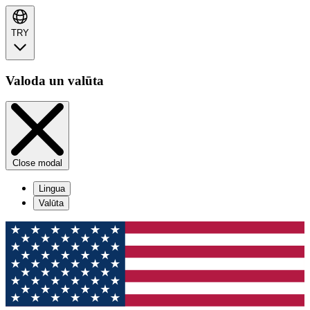
TRY
Valoda un valūta
Close modal
Lingua
Valūta