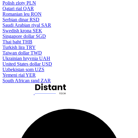
Polish zloty
PLN
Qatari rial
QAR
Romanian leu
RON
Serbian dinar
RSD
Saudi Arabian riyal
SAR
Swedish krona
SEK
Singapore dollar
SGD
Thai baht
THB
Turkish lira
TRY
Taiwan dollar
TWD
Ukrainian hryvnia
UAH
United States dollar
USD
Uzbekistan som
UZS
Yemeni rial
YER
South African rand
ZAR