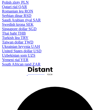
Polish zloty
PLN
Qatari rial
QAR
Romanian leu
RON
Serbian dinar
RSD
Saudi Arabian riyal
SAR
Swedish krona
SEK
Singapore dollar
SGD
Thai baht
THB
Turkish lira
TRY
Taiwan dollar
TWD
Ukrainian hryvnia
UAH
United States dollar
USD
Uzbekistan som
UZS
Yemeni rial
YER
South African rand
ZAR