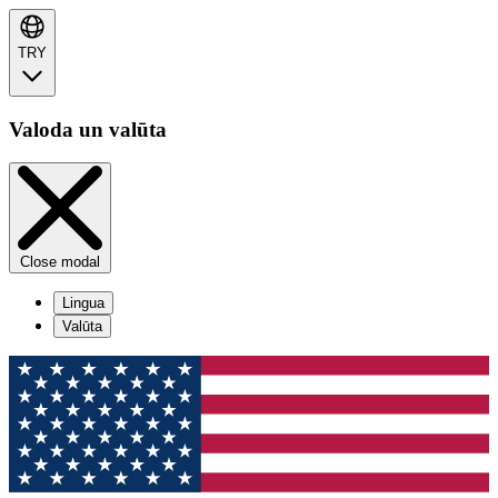
TRY
Valoda un valūta
Close modal
Lingua
Valūta