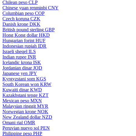
Chilean peso
CLP
Chinese yuan renminbi
CNY
Columbian peso
COP
Czech koruna
CZK
Danish krone
DKK
British pound sterling
GBP
Hong Kong dollar
HKD
Hungarian forint
HUF
Indonesian rupiah
IDR
Israeli sheqel
ILS
Indian rupee
INR
Icelandic krona
ISK
Jordanian dinar
JOD
Japanese yen
JPY
Kyrgyzstani som
KGS
South Korean won
KRW
Kuwaiti dinar
KWD
Kazakhstani tenge
KZT
Mexican peso
MXN
Malaysian ringgit
MYR
Norwegian krone
NOK
New Zealand dollar
NZD
Omani rial
OMR
Peruvian nuevo sol
PEN
Philippine peso
PHP