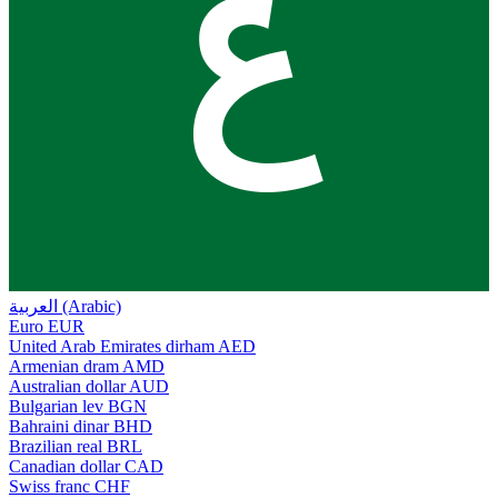
ع
العربية (Arabic)
Euro
EUR
United Arab Emirates dirham
AED
Armenian dram
AMD
Australian dollar
AUD
Bulgarian lev
BGN
Bahraini dinar
BHD
Brazilian real
BRL
Canadian dollar
CAD
Swiss franc
CHF