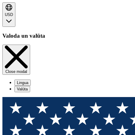
USD
Valoda un valūta
Close modal
Lingua
Valūta