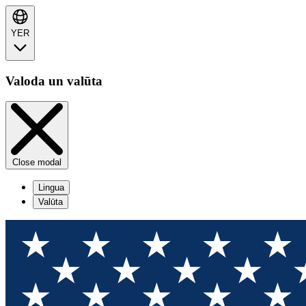
YER
Valoda un valūta
Close modal
Lingua
Valūta