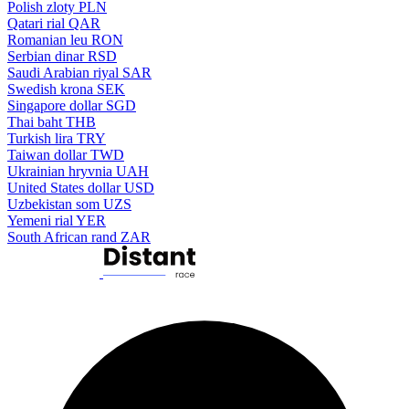
Polish zloty
PLN
Qatari rial
QAR
Romanian leu
RON
Serbian dinar
RSD
Saudi Arabian riyal
SAR
Swedish krona
SEK
Singapore dollar
SGD
Thai baht
THB
Turkish lira
TRY
Taiwan dollar
TWD
Ukrainian hryvnia
UAH
United States dollar
USD
Uzbekistan som
UZS
Yemeni rial
YER
South African rand
ZAR