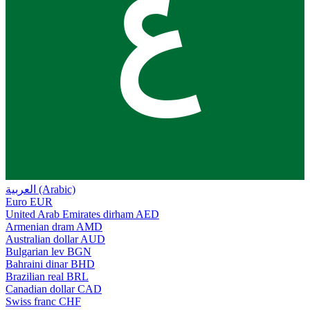
ع
العربية (Arabic)
Euro
EUR
United Arab Emirates dirham
AED
Armenian dram
AMD
Australian dollar
AUD
Bulgarian lev
BGN
Bahraini dinar
BHD
Brazilian real
BRL
Canadian dollar
CAD
Swiss franc
CHF