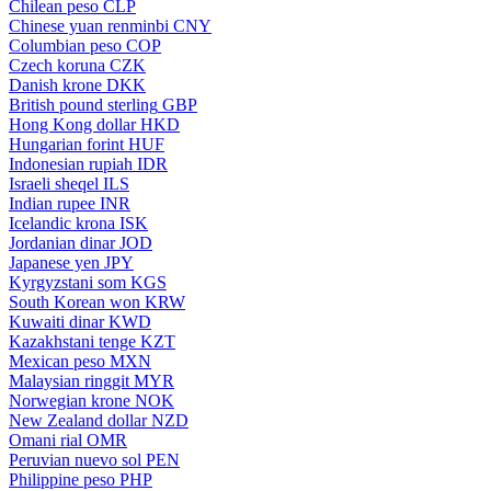
Chilean peso
CLP
Chinese yuan renminbi
CNY
Columbian peso
COP
Czech koruna
CZK
Danish krone
DKK
British pound sterling
GBP
Hong Kong dollar
HKD
Hungarian forint
HUF
Indonesian rupiah
IDR
Israeli sheqel
ILS
Indian rupee
INR
Icelandic krona
ISK
Jordanian dinar
JOD
Japanese yen
JPY
Kyrgyzstani som
KGS
South Korean won
KRW
Kuwaiti dinar
KWD
Kazakhstani tenge
KZT
Mexican peso
MXN
Malaysian ringgit
MYR
Norwegian krone
NOK
New Zealand dollar
NZD
Omani rial
OMR
Peruvian nuevo sol
PEN
Philippine peso
PHP