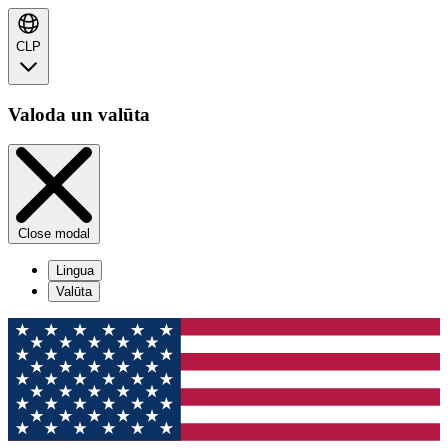
CLP
Valoda un valūta
Close modal
Lingua
Valūta