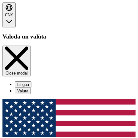
CNY
Valoda un valūta
Close modal
Lingua
Valūta