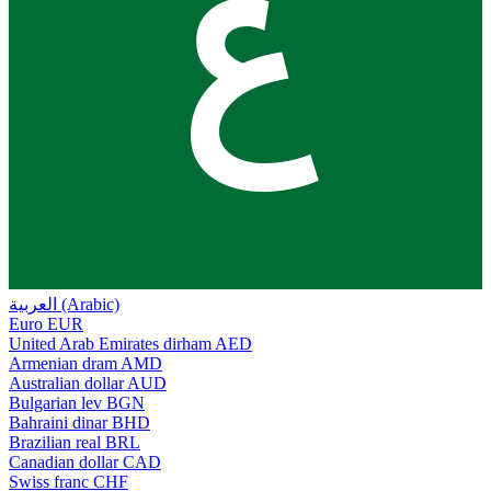
ع
العربية (Arabic)
Euro
EUR
United Arab Emirates dirham
AED
Armenian dram
AMD
Australian dollar
AUD
Bulgarian lev
BGN
Bahraini dinar
BHD
Brazilian real
BRL
Canadian dollar
CAD
Swiss franc
CHF