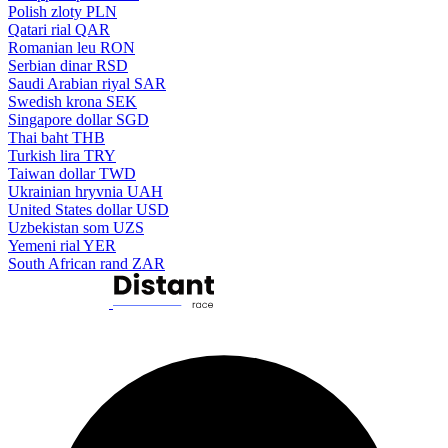
Polish zloty
PLN
Qatari rial
QAR
Romanian leu
RON
Serbian dinar
RSD
Saudi Arabian riyal
SAR
Swedish krona
SEK
Singapore dollar
SGD
Thai baht
THB
Turkish lira
TRY
Taiwan dollar
TWD
Ukrainian hryvnia
UAH
United States dollar
USD
Uzbekistan som
UZS
Yemeni rial
YER
South African rand
ZAR