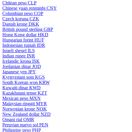
Chilean peso
CLP
Chinese yuan renminbi
CNY
Columbian peso
COP
Czech koruna
CZK
Danish krone
DKK
British pound sterling
GBP
Hong Kong dollar
HKD
Hungarian forint
HUF
Indonesian rupiah
IDR
Israeli sheqel
ILS
Indian rupee
INR
Icelandic krona
ISK
Jordanian dinar
JOD
Japanese yen
JPY
Kyrgyzstani som
KGS
South Korean won
KRW
Kuwaiti dinar
KWD
Kazakhstani tenge
KZT
Mexican peso
MXN
Malaysian ringgit
MYR
Norwegian krone
NOK
New Zealand dollar
NZD
Omani rial
OMR
Peruvian nuevo sol
PEN
Philippine peso
PHP