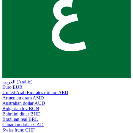
ع
العربية (Arabic)
Euro
EUR
United Arab Emirates dirham
AED
Armenian dram
AMD
Australian dollar
AUD
Bulgarian lev
BGN
Bahraini dinar
BHD
Brazilian real
BRL
Canadian dollar
CAD
Swiss franc
CHF