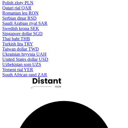
Polish zloty
PLN
Qatari rial
QAR
Romanian leu
RON
Serbian dinar
RSD
Saudi Arabian riyal
SAR
Swedish krona
SEK
Singapore dollar
SGD
Thai baht
THB
Turkish lira
TRY
Taiwan dollar
TWD
Ukrainian hryvnia
UAH
United States dollar
USD
Uzbekistan som
UZS
Yemeni rial
YER
South African rand
ZAR