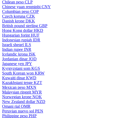
Chilean peso
CLP
Chinese yuan renminbi
CNY
Columbian peso
COP
Czech koruna
CZK
Danish krone
DKK
British pound sterling
GBP
Hong Kong dollar
HKD
Hungarian forint
HUF
Indonesian rupiah
IDR
Israeli sheqel
ILS
Indian rupee
INR
Icelandic krona
ISK
Jordanian dinar
JOD
Japanese yen
JPY
Kyrgyzstani som
KGS
South Korean won
KRW
Kuwaiti dinar
KWD
Kazakhstani tenge
KZT
Mexican peso
MXN
Malaysian ringgit
MYR
Norwegian krone
NOK
New Zealand dollar
NZD
Omani rial
OMR
Peruvian nuevo sol
PEN
Philippine peso
PHP