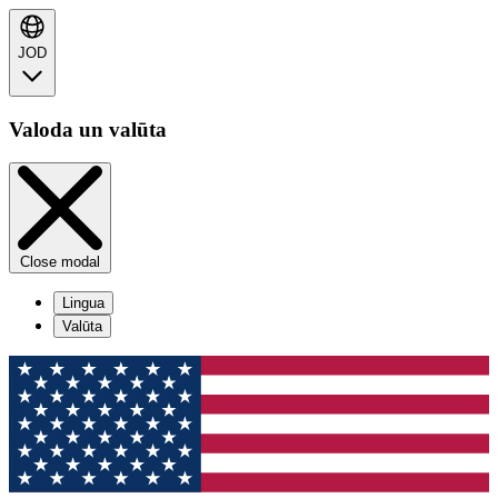
JOD
Valoda un valūta
Close modal
Lingua
Valūta