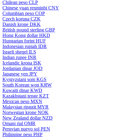
Chilean peso
CLP
Chinese yuan renminbi
CNY
Columbian peso
COP
Czech koruna
CZK
Danish krone
DKK
British pound sterling
GBP
Hong Kong dollar
HKD
Hungarian forint
HUF
Indonesian rupiah
IDR
Israeli sheqel
ILS
Indian rupee
INR
Icelandic krona
ISK
Jordanian dinar
JOD
Japanese yen
JPY
Kyrgyzstani som
KGS
South Korean won
KRW
Kuwaiti dinar
KWD
Kazakhstani tenge
KZT
Mexican peso
MXN
Malaysian ringgit
MYR
Norwegian krone
NOK
New Zealand dollar
NZD
Omani rial
OMR
Peruvian nuevo sol
PEN
Philippine peso
PHP