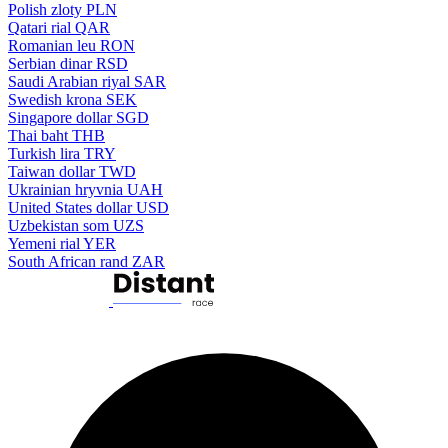
Polish zloty
PLN
Qatari rial
QAR
Romanian leu
RON
Serbian dinar
RSD
Saudi Arabian riyal
SAR
Swedish krona
SEK
Singapore dollar
SGD
Thai baht
THB
Turkish lira
TRY
Taiwan dollar
TWD
Ukrainian hryvnia
UAH
United States dollar
USD
Uzbekistan som
UZS
Yemeni rial
YER
South African rand
ZAR