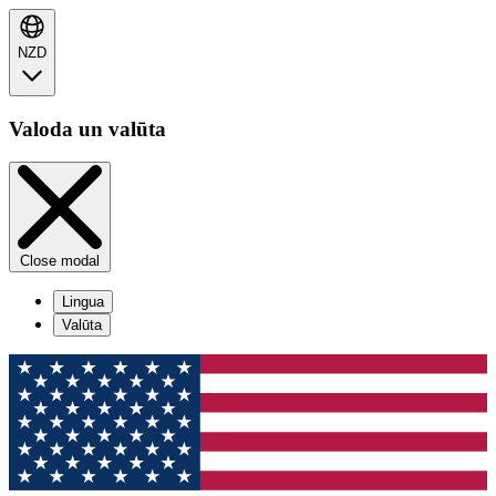
NZD
Valoda un valūta
Close modal
Lingua
Valūta