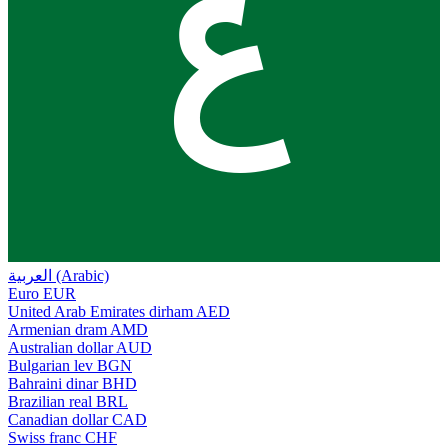
ع
العربية (Arabic)
Euro
EUR
United Arab Emirates dirham
AED
Armenian dram
AMD
Australian dollar
AUD
Bulgarian lev
BGN
Bahraini dinar
BHD
Brazilian real
BRL
Canadian dollar
CAD
Swiss franc
CHF