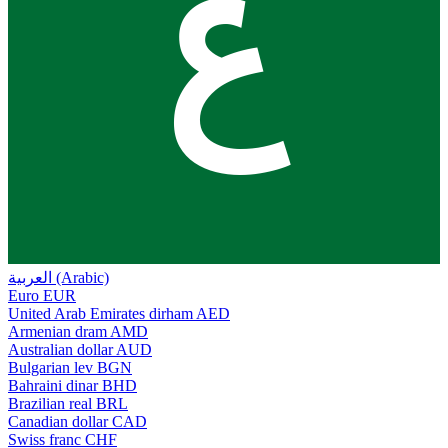
ع
العربية (Arabic)
Euro
EUR
United Arab Emirates dirham
AED
Armenian dram
AMD
Australian dollar
AUD
Bulgarian lev
BGN
Bahraini dinar
BHD
Brazilian real
BRL
Canadian dollar
CAD
Swiss franc
CHF