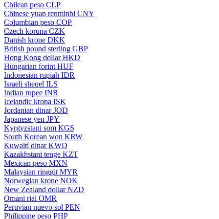
Chilean peso
CLP
Chinese yuan renminbi
CNY
Columbian peso
COP
Czech koruna
CZK
Danish krone
DKK
British pound sterling
GBP
Hong Kong dollar
HKD
Hungarian forint
HUF
Indonesian rupiah
IDR
Israeli sheqel
ILS
Indian rupee
INR
Icelandic krona
ISK
Jordanian dinar
JOD
Japanese yen
JPY
Kyrgyzstani som
KGS
South Korean won
KRW
Kuwaiti dinar
KWD
Kazakhstani tenge
KZT
Mexican peso
MXN
Malaysian ringgit
MYR
Norwegian krone
NOK
New Zealand dollar
NZD
Omani rial
OMR
Peruvian nuevo sol
PEN
Philippine peso
PHP