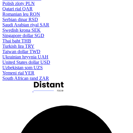
Polish zloty
PLN
Qatari rial
QAR
Romanian leu
RON
Serbian dinar
RSD
Saudi Arabian riyal
SAR
Swedish krona
SEK
Singapore dollar
SGD
Thai baht
THB
Turkish lira
TRY
Taiwan dollar
TWD
Ukrainian hryvnia
UAH
United States dollar
USD
Uzbekistan som
UZS
Yemeni rial
YER
South African rand
ZAR