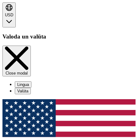
USD
Valoda un valūta
Close modal
Lingua
Valūta