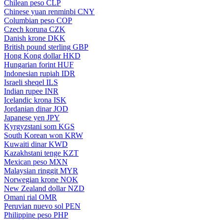
Chilean peso
CLP
Chinese yuan renminbi
CNY
Columbian peso
COP
Czech koruna
CZK
Danish krone
DKK
British pound sterling
GBP
Hong Kong dollar
HKD
Hungarian forint
HUF
Indonesian rupiah
IDR
Israeli sheqel
ILS
Indian rupee
INR
Icelandic krona
ISK
Jordanian dinar
JOD
Japanese yen
JPY
Kyrgyzstani som
KGS
South Korean won
KRW
Kuwaiti dinar
KWD
Kazakhstani tenge
KZT
Mexican peso
MXN
Malaysian ringgit
MYR
Norwegian krone
NOK
New Zealand dollar
NZD
Omani rial
OMR
Peruvian nuevo sol
PEN
Philippine peso
PHP