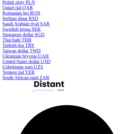
Polish zloty
PLN
Qatari rial
QAR
Romanian leu
RON
Serbian dinar
RSD
Saudi Arabian riyal
SAR
Swedish krona
SEK
Singapore dollar
SGD
Thai baht
THB
Turkish lira
TRY
Taiwan dollar
TWD
Ukrainian hryvnia
UAH
United States dollar
USD
Uzbekistan som
UZS
Yemeni rial
YER
South African rand
ZAR