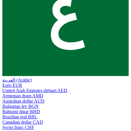
ع
العربية (Arabic)
Euro
EUR
United Arab Emirates dirham
AED
Armenian dram
AMD
Australian dollar
AUD
Bulgarian lev
BGN
Bahraini dinar
BHD
Brazilian real
BRL
Canadian dollar
CAD
Swiss franc
CHF