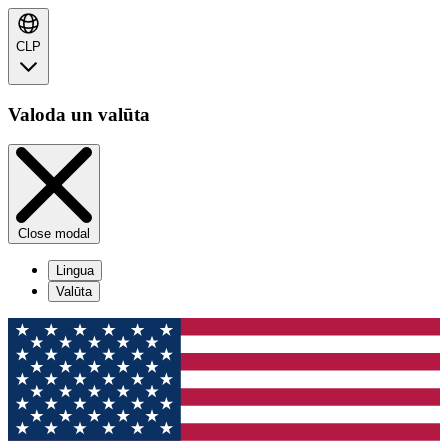
CLP
Valoda un valūta
Close modal
Lingua
Valūta