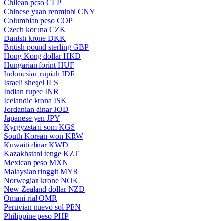
Chilean peso
CLP
Chinese yuan renminbi
CNY
Columbian peso
COP
Czech koruna
CZK
Danish krone
DKK
British pound sterling
GBP
Hong Kong dollar
HKD
Hungarian forint
HUF
Indonesian rupiah
IDR
Israeli sheqel
ILS
Indian rupee
INR
Icelandic krona
ISK
Jordanian dinar
JOD
Japanese yen
JPY
Kyrgyzstani som
KGS
South Korean won
KRW
Kuwaiti dinar
KWD
Kazakhstani tenge
KZT
Mexican peso
MXN
Malaysian ringgit
MYR
Norwegian krone
NOK
New Zealand dollar
NZD
Omani rial
OMR
Peruvian nuevo sol
PEN
Philippine peso
PHP