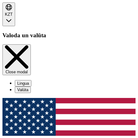
KZT
Valoda un valūta
Close modal
Lingua
Valūta