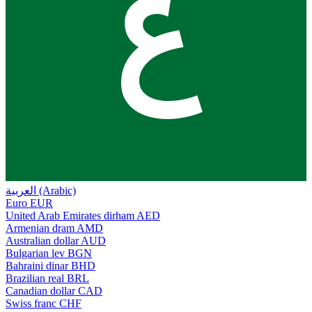
ع
العربية (Arabic)
Euro
EUR
United Arab Emirates dirham
AED
Armenian dram
AMD
Australian dollar
AUD
Bulgarian lev
BGN
Bahraini dinar
BHD
Brazilian real
BRL
Canadian dollar
CAD
Swiss franc
CHF