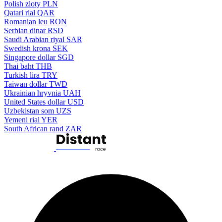
Polish zloty
PLN
Qatari rial
QAR
Romanian leu
RON
Serbian dinar
RSD
Saudi Arabian riyal
SAR
Swedish krona
SEK
Singapore dollar
SGD
Thai baht
THB
Turkish lira
TRY
Taiwan dollar
TWD
Ukrainian hryvnia
UAH
United States dollar
USD
Uzbekistan som
UZS
Yemeni rial
YER
South African rand
ZAR