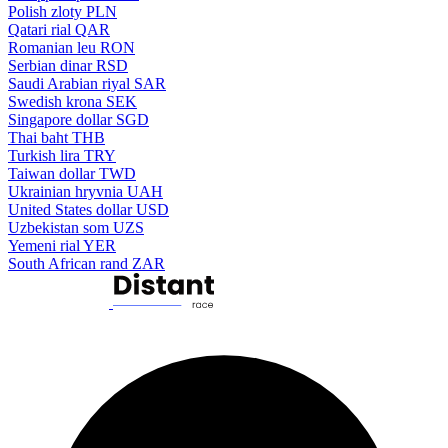
Polish zloty
PLN
Qatari rial
QAR
Romanian leu
RON
Serbian dinar
RSD
Saudi Arabian riyal
SAR
Swedish krona
SEK
Singapore dollar
SGD
Thai baht
THB
Turkish lira
TRY
Taiwan dollar
TWD
Ukrainian hryvnia
UAH
United States dollar
USD
Uzbekistan som
UZS
Yemeni rial
YER
South African rand
ZAR