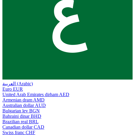
ع
العربية (Arabic)
Euro
EUR
United Arab Emirates dirham
AED
Armenian dram
AMD
Australian dollar
AUD
Bulgarian lev
BGN
Bahraini dinar
BHD
Brazilian real
BRL
Canadian dollar
CAD
Swiss franc
CHF