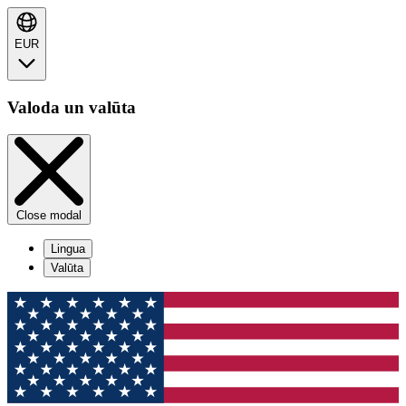
EUR
Valoda un valūta
Close modal
Lingua
Valūta