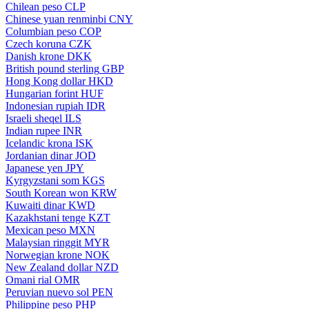
Chilean peso
CLP
Chinese yuan renminbi
CNY
Columbian peso
COP
Czech koruna
CZK
Danish krone
DKK
British pound sterling
GBP
Hong Kong dollar
HKD
Hungarian forint
HUF
Indonesian rupiah
IDR
Israeli sheqel
ILS
Indian rupee
INR
Icelandic krona
ISK
Jordanian dinar
JOD
Japanese yen
JPY
Kyrgyzstani som
KGS
South Korean won
KRW
Kuwaiti dinar
KWD
Kazakhstani tenge
KZT
Mexican peso
MXN
Malaysian ringgit
MYR
Norwegian krone
NOK
New Zealand dollar
NZD
Omani rial
OMR
Peruvian nuevo sol
PEN
Philippine peso
PHP