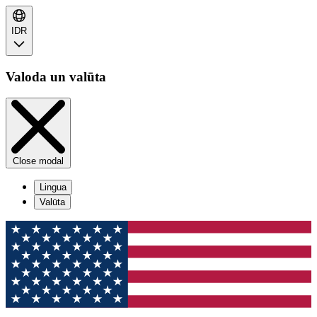
IDR
Valoda un valūta
Close modal
Lingua
Valūta