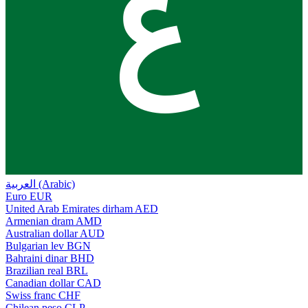
ع
العربية (Arabic)
Euro
EUR
United Arab Emirates dirham
AED
Armenian dram
AMD
Australian dollar
AUD
Bulgarian lev
BGN
Bahraini dinar
BHD
Brazilian real
BRL
Canadian dollar
CAD
Swiss franc
CHF
Chilean peso
CLP