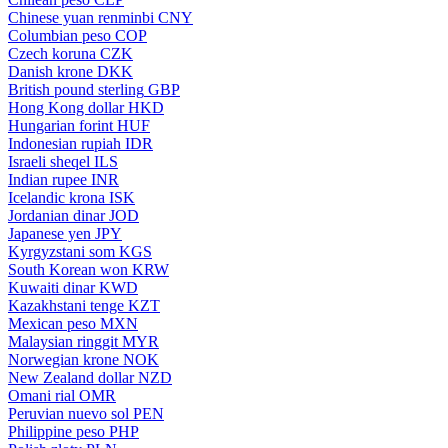
Chinese yuan renminbi
CNY
Columbian peso
COP
Czech koruna
CZK
Danish krone
DKK
British pound sterling
GBP
Hong Kong dollar
HKD
Hungarian forint
HUF
Indonesian rupiah
IDR
Israeli sheqel
ILS
Indian rupee
INR
Icelandic krona
ISK
Jordanian dinar
JOD
Japanese yen
JPY
Kyrgyzstani som
KGS
South Korean won
KRW
Kuwaiti dinar
KWD
Kazakhstani tenge
KZT
Mexican peso
MXN
Malaysian ringgit
MYR
Norwegian krone
NOK
New Zealand dollar
NZD
Omani rial
OMR
Peruvian nuevo sol
PEN
Philippine peso
PHP