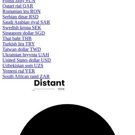
Polish zloty
PLN
Qatari rial
QAR
Romanian leu
RON
Serbian dinar
RSD
Saudi Arabian riyal
SAR
Swedish krona
SEK
Singapore dollar
SGD
Thai baht
THB
Turkish lira
TRY
Taiwan dollar
TWD
Ukrainian hryvnia
UAH
United States dollar
USD
Uzbekistan som
UZS
Yemeni rial
YER
South African rand
ZAR