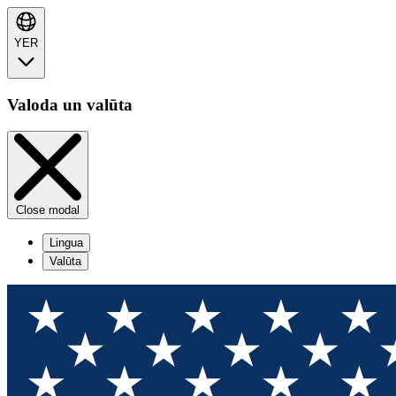
YER
Valoda un valūta
Close modal
Lingua
Valūta