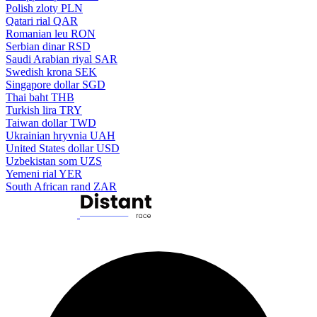
Polish zloty
PLN
Qatari rial
QAR
Romanian leu
RON
Serbian dinar
RSD
Saudi Arabian riyal
SAR
Swedish krona
SEK
Singapore dollar
SGD
Thai baht
THB
Turkish lira
TRY
Taiwan dollar
TWD
Ukrainian hryvnia
UAH
United States dollar
USD
Uzbekistan som
UZS
Yemeni rial
YER
South African rand
ZAR