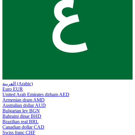
ع
العربية (Arabic)
Euro
EUR
United Arab Emirates dirham
AED
Armenian dram
AMD
Australian dollar
AUD
Bulgarian lev
BGN
Bahraini dinar
BHD
Brazilian real
BRL
Canadian dollar
CAD
Swiss franc
CHF