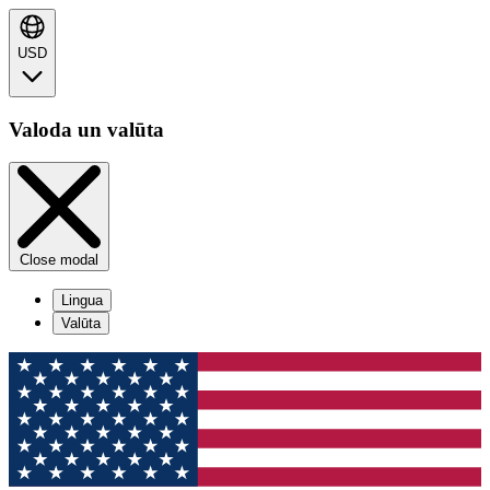
USD
Valoda un valūta
Close modal
Lingua
Valūta