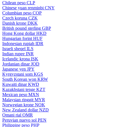
Chilean peso
CLP
Chinese yuan renminbi
CNY
Columbian peso
COP
Czech koruna
CZK
Danish krone
DKK
British pound sterling
GBP
Hong Kong dollar
HKD
Hungarian forint
HUF
Indonesian rupiah
IDR
Israeli sheqel
ILS
Indian rupee
INR
Icelandic krona
ISK
Jordanian dinar
JOD
Japanese yen
JPY
Kyrgyzstani som
KGS
South Korean won
KRW
Kuwaiti dinar
KWD
Kazakhstani tenge
KZT
Mexican peso
MXN
Malaysian ringgit
MYR
Norwegian krone
NOK
New Zealand dollar
NZD
Omani rial
OMR
Peruvian nuevo sol
PEN
Philippine peso
PHP