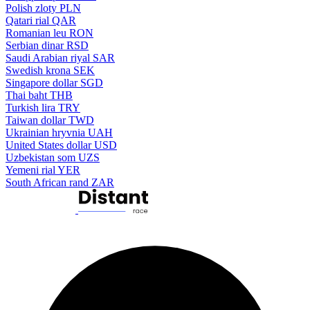
Polish zloty
PLN
Qatari rial
QAR
Romanian leu
RON
Serbian dinar
RSD
Saudi Arabian riyal
SAR
Swedish krona
SEK
Singapore dollar
SGD
Thai baht
THB
Turkish lira
TRY
Taiwan dollar
TWD
Ukrainian hryvnia
UAH
United States dollar
USD
Uzbekistan som
UZS
Yemeni rial
YER
South African rand
ZAR