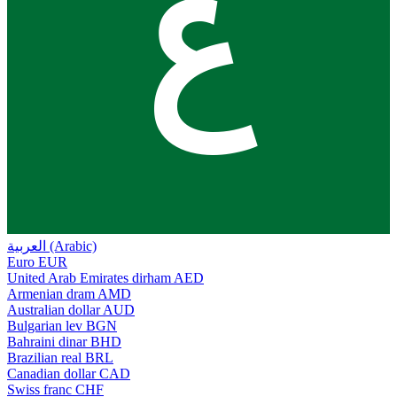
ع
العربية (Arabic)
Euro
EUR
United Arab Emirates dirham
AED
Armenian dram
AMD
Australian dollar
AUD
Bulgarian lev
BGN
Bahraini dinar
BHD
Brazilian real
BRL
Canadian dollar
CAD
Swiss franc
CHF