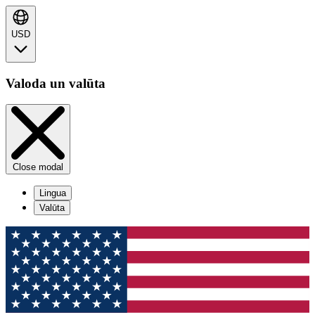
USD
Valoda un valūta
Close modal
Lingua
Valūta