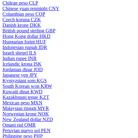
Chilean peso
CLP
Chinese yuan renminbi
CNY
Columbian peso
COP
Czech koruna
CZK
Danish krone
DKK
British pound sterling
GBP
Hong Kong dollar
HKD
Hungarian forint
HUF
Indonesian rupiah
IDR
Israeli sheqel
ILS
Indian rupee
INR
Icelandic krona
ISK
Jordanian dinar
JOD
Japanese yen
JPY
Kyrgyzstani som
KGS
South Korean won
KRW
Kuwaiti dinar
KWD
Kazakhstani tenge
KZT
Mexican peso
MXN
Malaysian ringgit
MYR
Norwegian krone
NOK
New Zealand dollar
NZD
Omani rial
OMR
Peruvian nuevo sol
PEN
Philippine peso
PHP