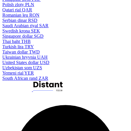
Polish zloty
PLN
Qatari rial
QAR
Romanian leu
RON
Serbian dinar
RSD
Saudi Arabian riyal
SAR
Swedish krona
SEK
Singapore dollar
SGD
Thai baht
THB
Turkish lira
TRY
Taiwan dollar
TWD
Ukrainian hryvnia
UAH
United States dollar
USD
Uzbekistan som
UZS
Yemeni rial
YER
South African rand
ZAR