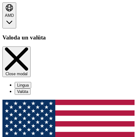
AMD
Valoda un valūta
Close modal
Lingua
Valūta