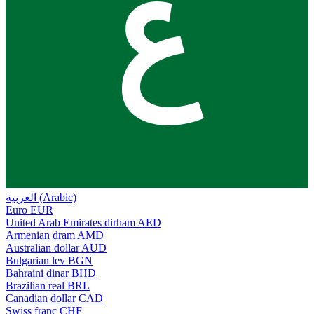
ع
العربية (Arabic)
Euro
EUR
United Arab Emirates dirham
AED
Armenian dram
AMD
Australian dollar
AUD
Bulgarian lev
BGN
Bahraini dinar
BHD
Brazilian real
BRL
Canadian dollar
CAD
Swiss franc
CHF