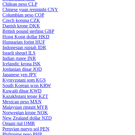
Chilean peso
CLP
Chinese yuan renminbi
CNY
Columbian peso
COP
Czech koruna
CZK
Danish krone
DKK
British pound sterling
GBP
Hong Kong dollar
HKD
Hungarian forint
HUF
Indonesian rupiah
IDR
Israeli sheqel
ILS
Indian rupee
INR
Icelandic krona
ISK
Jordanian dinar
JOD
Japanese yen
JPY
Kyrgyzstani som
KGS
South Korean won
KRW
Kuwaiti dinar
KWD
Kazakhstani tenge
KZT
Mexican peso
MXN
Malaysian ringgit
MYR
Norwegian krone
NOK
New Zealand dollar
NZD
Omani rial
OMR
Peruvian nuevo sol
PEN
Philippine peso
PHP