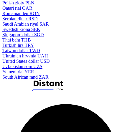
Polish zloty
PLN
Qatari rial
QAR
Romanian leu
RON
Serbian dinar
RSD
Saudi Arabian riyal
SAR
Swedish krona
SEK
Singapore dollar
SGD
Thai baht
THB
Turkish lira
TRY
Taiwan dollar
TWD
Ukrainian hryvnia
UAH
United States dollar
USD
Uzbekistan som
UZS
Yemeni rial
YER
South African rand
ZAR