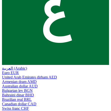
ع
العربية (Arabic)
Euro
EUR
United Arab Emirates dirham
AED
Armenian dram
AMD
Australian dollar
AUD
Bulgarian lev
BGN
Bahraini dinar
BHD
Brazilian real
BRL
Canadian dollar
CAD
Swiss franc
CHF