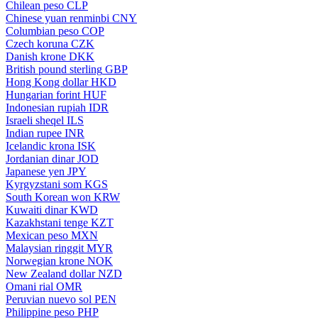
Chilean peso
CLP
Chinese yuan renminbi
CNY
Columbian peso
COP
Czech koruna
CZK
Danish krone
DKK
British pound sterling
GBP
Hong Kong dollar
HKD
Hungarian forint
HUF
Indonesian rupiah
IDR
Israeli sheqel
ILS
Indian rupee
INR
Icelandic krona
ISK
Jordanian dinar
JOD
Japanese yen
JPY
Kyrgyzstani som
KGS
South Korean won
KRW
Kuwaiti dinar
KWD
Kazakhstani tenge
KZT
Mexican peso
MXN
Malaysian ringgit
MYR
Norwegian krone
NOK
New Zealand dollar
NZD
Omani rial
OMR
Peruvian nuevo sol
PEN
Philippine peso
PHP