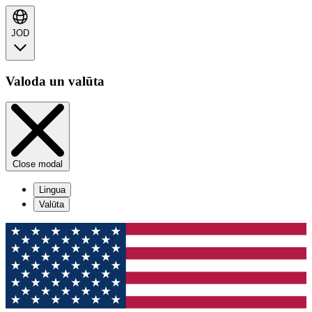
JOD
Valoda un valūta
Close modal
Lingua
Valūta