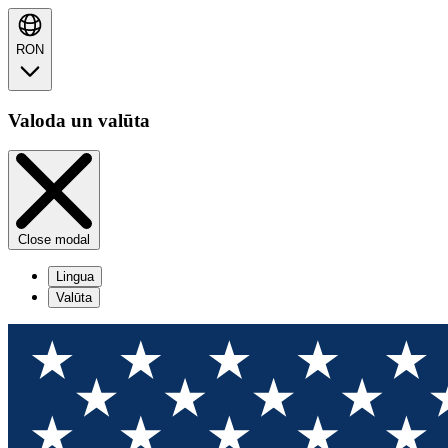
RON
Valoda un valūta
Close modal
Lingua
Valūta