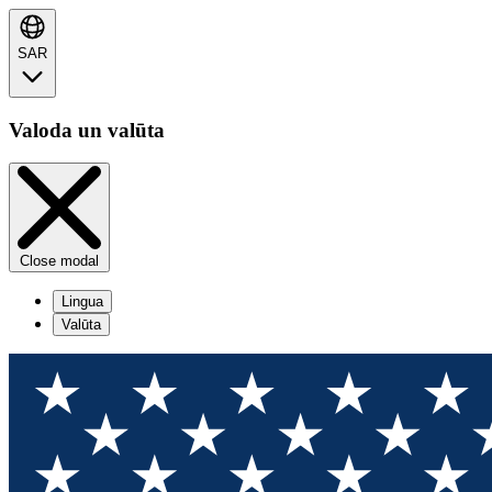
SAR
Valoda un valūta
Close modal
Lingua
Valūta