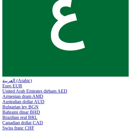
ع
العربية (Arabic)
Euro
EUR
United Arab Emirates dirham
AED
Armenian dram
AMD
Australian dollar
AUD
Bulgarian lev
BGN
Bahraini dinar
BHD
Brazilian real
BRL
Canadian dollar
CAD
Swiss franc
CHF