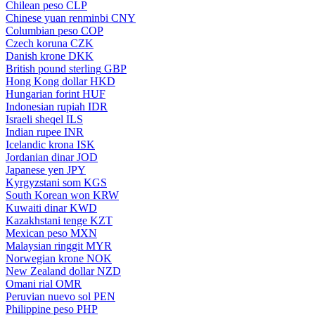
Chilean peso
CLP
Chinese yuan renminbi
CNY
Columbian peso
COP
Czech koruna
CZK
Danish krone
DKK
British pound sterling
GBP
Hong Kong dollar
HKD
Hungarian forint
HUF
Indonesian rupiah
IDR
Israeli sheqel
ILS
Indian rupee
INR
Icelandic krona
ISK
Jordanian dinar
JOD
Japanese yen
JPY
Kyrgyzstani som
KGS
South Korean won
KRW
Kuwaiti dinar
KWD
Kazakhstani tenge
KZT
Mexican peso
MXN
Malaysian ringgit
MYR
Norwegian krone
NOK
New Zealand dollar
NZD
Omani rial
OMR
Peruvian nuevo sol
PEN
Philippine peso
PHP