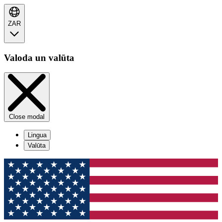
ZAR
Valoda un valūta
Close modal
Lingua
Valūta