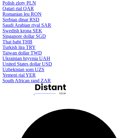
Polish zloty
PLN
Qatari rial
QAR
Romanian leu
RON
Serbian dinar
RSD
Saudi Arabian riyal
SAR
Swedish krona
SEK
Singapore dollar
SGD
Thai baht
THB
Turkish lira
TRY
Taiwan dollar
TWD
Ukrainian hryvnia
UAH
United States dollar
USD
Uzbekistan som
UZS
Yemeni rial
YER
South African rand
ZAR