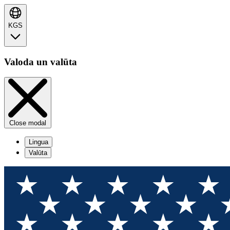
KGS
Valoda un valūta
Close modal
Lingua
Valūta