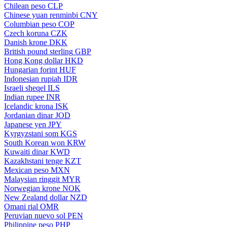
Chilean peso
CLP
Chinese yuan renminbi
CNY
Columbian peso
COP
Czech koruna
CZK
Danish krone
DKK
British pound sterling
GBP
Hong Kong dollar
HKD
Hungarian forint
HUF
Indonesian rupiah
IDR
Israeli sheqel
ILS
Indian rupee
INR
Icelandic krona
ISK
Jordanian dinar
JOD
Japanese yen
JPY
Kyrgyzstani som
KGS
South Korean won
KRW
Kuwaiti dinar
KWD
Kazakhstani tenge
KZT
Mexican peso
MXN
Malaysian ringgit
MYR
Norwegian krone
NOK
New Zealand dollar
NZD
Omani rial
OMR
Peruvian nuevo sol
PEN
Philippine peso
PHP