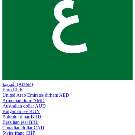
ع
العربية (Arabic)
Euro
EUR
United Arab Emirates dirham
AED
Armenian dram
AMD
Australian dollar
AUD
Bulgarian lev
BGN
Bahraini dinar
BHD
Brazilian real
BRL
Canadian dollar
CAD
Swiss franc
CHF