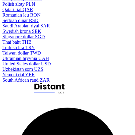
Polish zloty
PLN
Qatari rial
QAR
Romanian leu
RON
Serbian dinar
RSD
Saudi Arabian riyal
SAR
Swedish krona
SEK
Singapore dollar
SGD
Thai baht
THB
Turkish lira
TRY
Taiwan dollar
TWD
Ukrainian hryvnia
UAH
United States dollar
USD
Uzbekistan som
UZS
Yemeni rial
YER
South African rand
ZAR