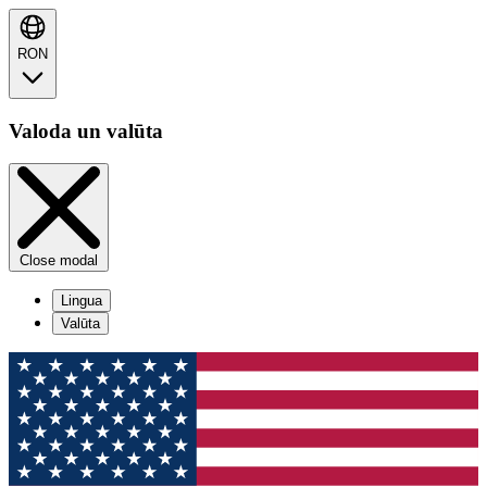
RON
Valoda un valūta
Close modal
Lingua
Valūta