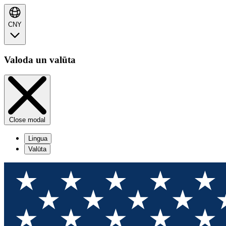
CNY
Valoda un valūta
Close modal
Lingua
Valūta