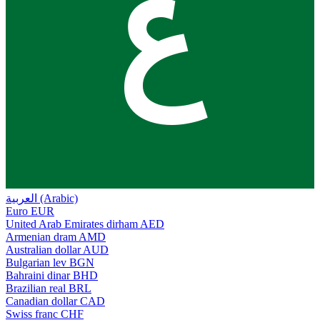
ع
العربية (Arabic)
Euro
EUR
United Arab Emirates dirham
AED
Armenian dram
AMD
Australian dollar
AUD
Bulgarian lev
BGN
Bahraini dinar
BHD
Brazilian real
BRL
Canadian dollar
CAD
Swiss franc
CHF