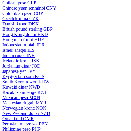
Chilean peso
CLP
Chinese yuan renminbi
CNY
Columbian peso
COP
Czech koruna
CZK
Danish krone
DKK
British pound sterling
GBP
Hong Kong dollar
HKD
Hungarian forint
HUF
Indonesian rupiah
IDR
Israeli sheqel
ILS
Indian rupee
INR
Icelandic krona
ISK
Jordanian dinar
JOD
Japanese yen
JPY
Kyrgyzstani som
KGS
South Korean won
KRW
Kuwaiti dinar
KWD
Kazakhstani tenge
KZT
Mexican peso
MXN
Malaysian ringgit
MYR
Norwegian krone
NOK
New Zealand dollar
NZD
Omani rial
OMR
Peruvian nuevo sol
PEN
Philippine peso
PHP