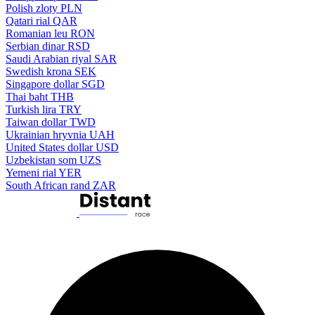
Polish zloty
PLN
Qatari rial
QAR
Romanian leu
RON
Serbian dinar
RSD
Saudi Arabian riyal
SAR
Swedish krona
SEK
Singapore dollar
SGD
Thai baht
THB
Turkish lira
TRY
Taiwan dollar
TWD
Ukrainian hryvnia
UAH
United States dollar
USD
Uzbekistan som
UZS
Yemeni rial
YER
South African rand
ZAR