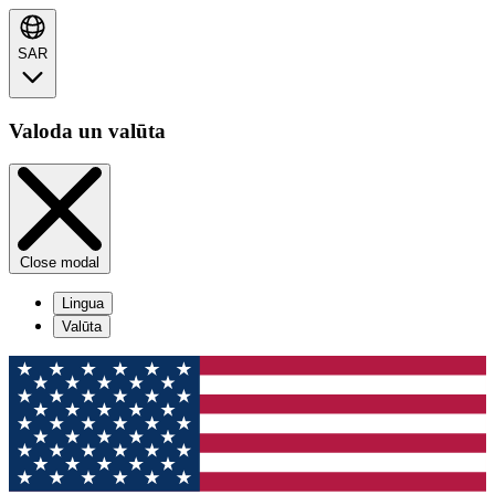
SAR
Valoda un valūta
Close modal
Lingua
Valūta