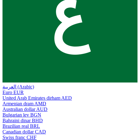
ع
العربية (Arabic)
Euro
EUR
United Arab Emirates dirham
AED
Armenian dram
AMD
Australian dollar
AUD
Bulgarian lev
BGN
Bahraini dinar
BHD
Brazilian real
BRL
Canadian dollar
CAD
Swiss franc
CHF