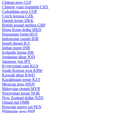
Chilean peso
CLP
Chinese yuan renminbi
CNY
Columbian peso
COP
Czech koruna
CZK
Danish krone
DKK
British pound sterling
GBP
Hong Kong dollar
HKD
Hungarian forint
HUF
Indonesian rupiah
IDR
Israeli sheqel
ILS
Indian rupee
INR
Icelandic krona
ISK
Jordanian dinar
JOD
Japanese yen
JPY
Kyrgyzstani som
KGS
South Korean won
KRW
Kuwaiti dinar
KWD
Kazakhstani tenge
KZT
Mexican peso
MXN
Malaysian ringgit
MYR
Norwegian krone
NOK
New Zealand dollar
NZD
Omani rial
OMR
Peruvian nuevo sol
PEN
Philippine peso
PHP