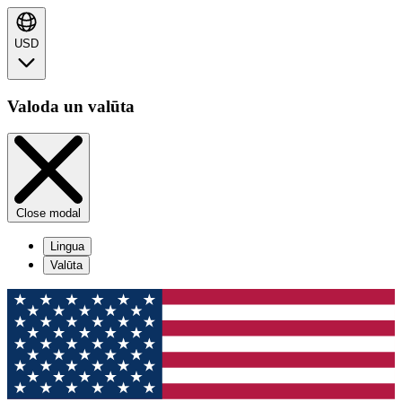
USD
Valoda un valūta
Close modal
Lingua
Valūta