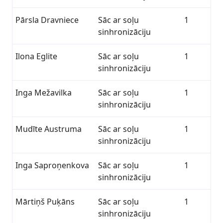
Pārsla Dravniece
Sāc ar soļu
1
sinhronizāciju
Ilona Eglite
Sāc ar soļu
1
sinhronizāciju
Inga Mežavilka
Sāc ar soļu
1
sinhronizāciju
Mudīte Austruma
Sāc ar soļu
1
sinhronizāciju
Inga Saproņenkova
Sāc ar soļu
1
sinhronizāciju
Mārtiņš Puķāns
Sāc ar soļu
1
sinhronizāciju