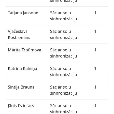
sinhronizāciju
Tatjana Jansone
Sāc ar soļu
1
sinhronizāciju
Vjačeslavs
Sāc ar soļu
1
Kostromins
sinhronizāciju
Mārīte Trofimova
Sāc ar soļu
1
sinhronizāciju
Katrīna Kalniņa
Sāc ar soļu
1
sinhronizāciju
Sintija Brauna
Sāc ar soļu
1
sinhronizāciju
Jānis Dzintars
Sāc ar soļu
1
sinhronizāciju