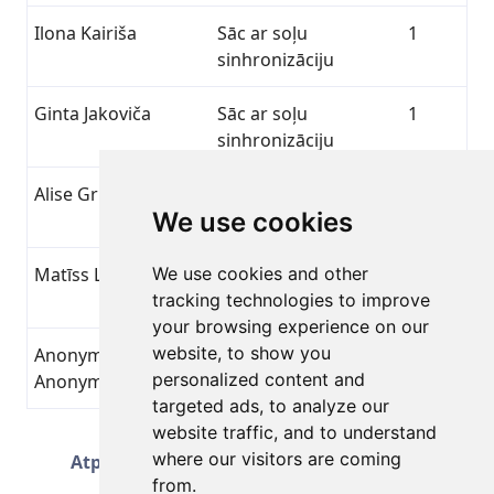
Ilona Kairiša
Sāc ar soļu
1
sinhronizāciju
Ginta Jakoviča
Sāc ar soļu
1
sinhronizāciju
Alise Griķe
Sāc ar soļu
1
We use cookies
sinhronizāciju
Matīss Lilienšteins
We use cookies and other
Sāc ar soļu
1
tracking technologies to improve
sinhronizāciju
your browsing experience on our
website, to show you
Anonymous
Sāc ar soļu
1
personalized content and
Anonymous
sinhronizāciju
targeted ads, to analyze our
website traffic, and to understand
Lapa 2 no 51
where our visitors are coming
Atpakaļ
Tālāk
Kopā 1251 Sasniegumi
from.