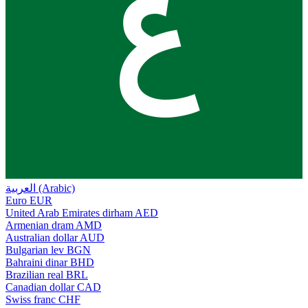
ع
العربية (Arabic)
Euro
EUR
United Arab Emirates dirham
AED
Armenian dram
AMD
Australian dollar
AUD
Bulgarian lev
BGN
Bahraini dinar
BHD
Brazilian real
BRL
Canadian dollar
CAD
Swiss franc
CHF