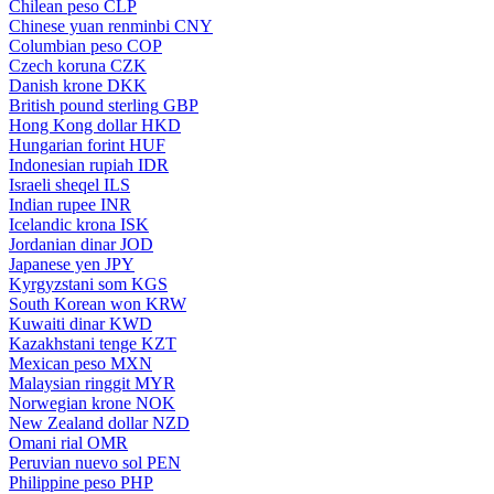
Chilean peso
CLP
Chinese yuan renminbi
CNY
Columbian peso
COP
Czech koruna
CZK
Danish krone
DKK
British pound sterling
GBP
Hong Kong dollar
HKD
Hungarian forint
HUF
Indonesian rupiah
IDR
Israeli sheqel
ILS
Indian rupee
INR
Icelandic krona
ISK
Jordanian dinar
JOD
Japanese yen
JPY
Kyrgyzstani som
KGS
South Korean won
KRW
Kuwaiti dinar
KWD
Kazakhstani tenge
KZT
Mexican peso
MXN
Malaysian ringgit
MYR
Norwegian krone
NOK
New Zealand dollar
NZD
Omani rial
OMR
Peruvian nuevo sol
PEN
Philippine peso
PHP