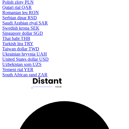
Polish zloty
PLN
Qatari rial
QAR
Romanian leu
RON
Serbian dinar
RSD
Saudi Arabian riyal
SAR
Swedish krona
SEK
Singapore dollar
SGD
Thai baht
THB
Turkish lira
TRY
Taiwan dollar
TWD
Ukrainian hryvnia
UAH
United States dollar
USD
Uzbekistan som
UZS
Yemeni rial
YER
South African rand
ZAR