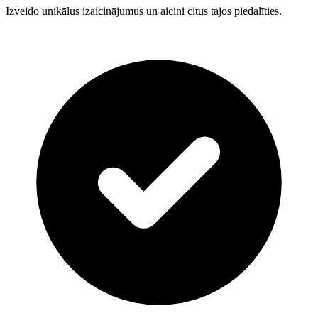
Izveido unikālus izaicinājumus un aicini citus tajos piedalīties.