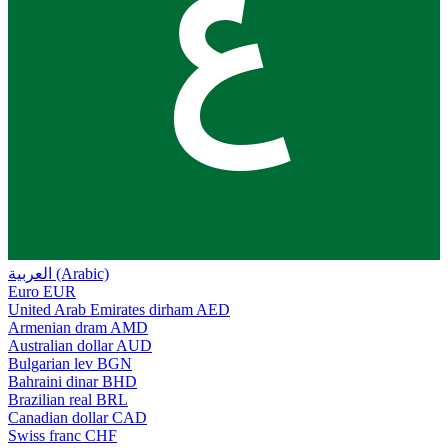
ع
العربية (Arabic)
Euro
EUR
United Arab Emirates dirham
AED
Armenian dram
AMD
Australian dollar
AUD
Bulgarian lev
BGN
Bahraini dinar
BHD
Brazilian real
BRL
Canadian dollar
CAD
Swiss franc
CHF