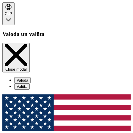
CLP
Valoda un valūta
Close modal
Valoda
Valūta