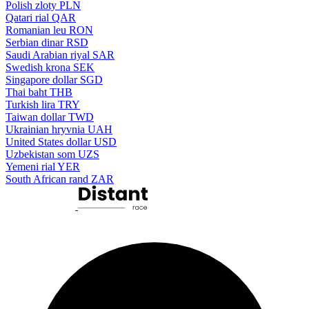
Polish zloty
PLN
Qatari rial
QAR
Romanian leu
RON
Serbian dinar
RSD
Saudi Arabian riyal
SAR
Swedish krona
SEK
Singapore dollar
SGD
Thai baht
THB
Turkish lira
TRY
Taiwan dollar
TWD
Ukrainian hryvnia
UAH
United States dollar
USD
Uzbekistan som
UZS
Yemeni rial
YER
South African rand
ZAR