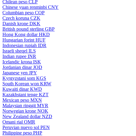
Chilean peso
CLP
Chinese yuan renminbi
CNY
Columbian peso
COP
Czech koruna
CZK
Danish krone
DKK
British pound sterling
GBP
Hong Kong dollar
HKD
Hungarian forint
HUF
Indonesian rupiah
IDR
Israeli sheqel
ILS
Indian rupee
INR
Icelandic krona
ISK
Jordanian dinar
JOD
Japanese yen
JPY
Kyrgyzstani som
KGS
South Korean won
KRW
Kuwaiti dinar
KWD
Kazakhstani tenge
KZT
Mexican peso
MXN
Malaysian ringgit
MYR
Norwegian krone
NOK
New Zealand dollar
NZD
Omani rial
OMR
Peruvian nuevo sol
PEN
Philippine peso
PHP