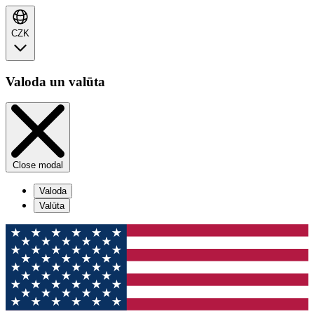
CZK
Valoda un valūta
Close modal
Valoda
Valūta