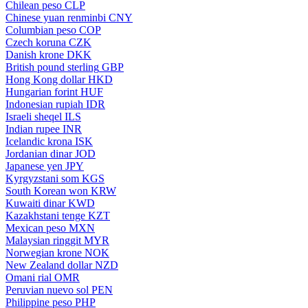
Chilean peso
CLP
Chinese yuan renminbi
CNY
Columbian peso
COP
Czech koruna
CZK
Danish krone
DKK
British pound sterling
GBP
Hong Kong dollar
HKD
Hungarian forint
HUF
Indonesian rupiah
IDR
Israeli sheqel
ILS
Indian rupee
INR
Icelandic krona
ISK
Jordanian dinar
JOD
Japanese yen
JPY
Kyrgyzstani som
KGS
South Korean won
KRW
Kuwaiti dinar
KWD
Kazakhstani tenge
KZT
Mexican peso
MXN
Malaysian ringgit
MYR
Norwegian krone
NOK
New Zealand dollar
NZD
Omani rial
OMR
Peruvian nuevo sol
PEN
Philippine peso
PHP