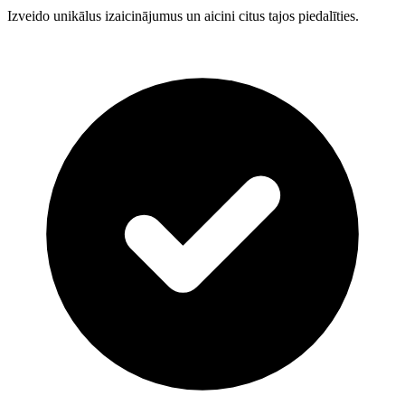
Izveido unikālus izaicinājumus un aicini citus tajos piedalīties.