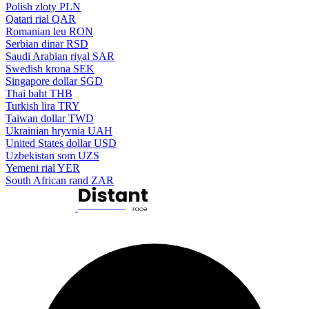
Polish zloty
PLN
Qatari rial
QAR
Romanian leu
RON
Serbian dinar
RSD
Saudi Arabian riyal
SAR
Swedish krona
SEK
Singapore dollar
SGD
Thai baht
THB
Turkish lira
TRY
Taiwan dollar
TWD
Ukrainian hryvnia
UAH
United States dollar
USD
Uzbekistan som
UZS
Yemeni rial
YER
South African rand
ZAR