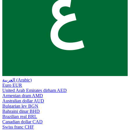
ع
العربية (Arabic)
Euro
EUR
United Arab Emirates dirham
AED
Armenian dram
AMD
Australian dollar
AUD
Bulgarian lev
BGN
Bahraini dinar
BHD
Brazilian real
BRL
Canadian dollar
CAD
Swiss franc
CHF