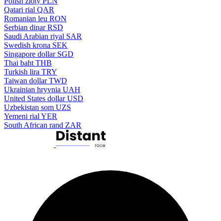
Polish zloty
PLN
Qatari rial
QAR
Romanian leu
RON
Serbian dinar
RSD
Saudi Arabian riyal
SAR
Swedish krona
SEK
Singapore dollar
SGD
Thai baht
THB
Turkish lira
TRY
Taiwan dollar
TWD
Ukrainian hryvnia
UAH
United States dollar
USD
Uzbekistan som
UZS
Yemeni rial
YER
South African rand
ZAR