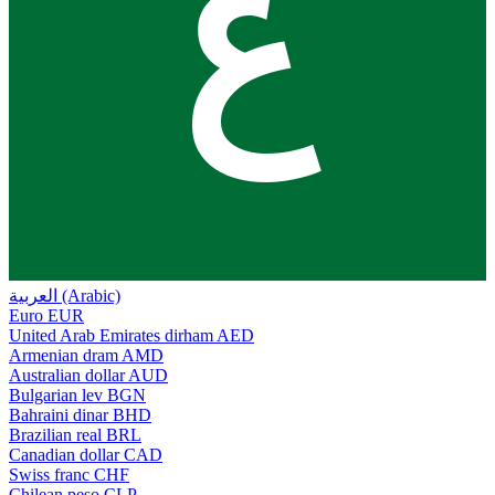
ع
العربية (Arabic)
Euro
EUR
United Arab Emirates dirham
AED
Armenian dram
AMD
Australian dollar
AUD
Bulgarian lev
BGN
Bahraini dinar
BHD
Brazilian real
BRL
Canadian dollar
CAD
Swiss franc
CHF
Chilean peso
CLP