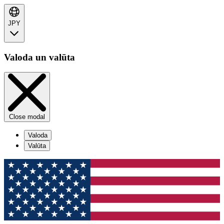
JPY
Valoda un valūta
Close modal
Valoda
Valūta