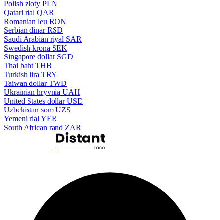
Polish zloty
PLN
Qatari rial
QAR
Romanian leu
RON
Serbian dinar
RSD
Saudi Arabian riyal
SAR
Swedish krona
SEK
Singapore dollar
SGD
Thai baht
THB
Turkish lira
TRY
Taiwan dollar
TWD
Ukrainian hryvnia
UAH
United States dollar
USD
Uzbekistan som
UZS
Yemeni rial
YER
South African rand
ZAR