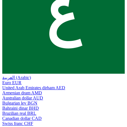
ع
العربية (Arabic)
Euro
EUR
United Arab Emirates dirham
AED
Armenian dram
AMD
Australian dollar
AUD
Bulgarian lev
BGN
Bahraini dinar
BHD
Brazilian real
BRL
Canadian dollar
CAD
Swiss franc
CHF