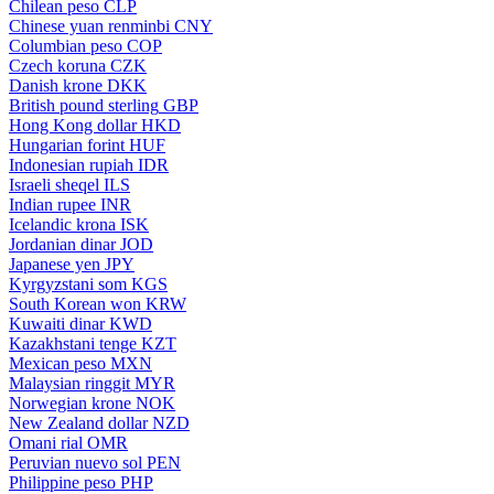
Chilean peso
CLP
Chinese yuan renminbi
CNY
Columbian peso
COP
Czech koruna
CZK
Danish krone
DKK
British pound sterling
GBP
Hong Kong dollar
HKD
Hungarian forint
HUF
Indonesian rupiah
IDR
Israeli sheqel
ILS
Indian rupee
INR
Icelandic krona
ISK
Jordanian dinar
JOD
Japanese yen
JPY
Kyrgyzstani som
KGS
South Korean won
KRW
Kuwaiti dinar
KWD
Kazakhstani tenge
KZT
Mexican peso
MXN
Malaysian ringgit
MYR
Norwegian krone
NOK
New Zealand dollar
NZD
Omani rial
OMR
Peruvian nuevo sol
PEN
Philippine peso
PHP