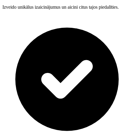
Izveido unikālus izaicinājumus un aicini citus tajos piedalīties.