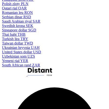
Polish zloty
PLN
Qatari rial
QAR
Romanian leu
RON
Serbian dinar
RSD
Saudi Arabian riyal
SAR
Swedish krona
SEK
Singapore dollar
SGD
Thai baht
THB
Turkish lira
TRY
Taiwan dollar
TWD
Ukrainian hryvnia
UAH
United States dollar
USD
Uzbekistan som
UZS
Yemeni rial
YER
South African rand
ZAR