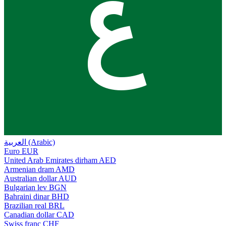
ع
العربية (Arabic)
Euro
EUR
United Arab Emirates dirham
AED
Armenian dram
AMD
Australian dollar
AUD
Bulgarian lev
BGN
Bahraini dinar
BHD
Brazilian real
BRL
Canadian dollar
CAD
Swiss franc
CHF