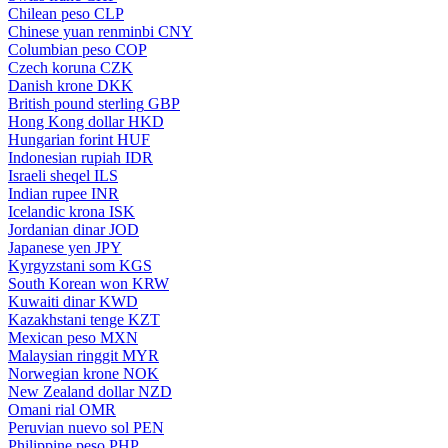
Chilean peso
CLP
Chinese yuan renminbi
CNY
Columbian peso
COP
Czech koruna
CZK
Danish krone
DKK
British pound sterling
GBP
Hong Kong dollar
HKD
Hungarian forint
HUF
Indonesian rupiah
IDR
Israeli sheqel
ILS
Indian rupee
INR
Icelandic krona
ISK
Jordanian dinar
JOD
Japanese yen
JPY
Kyrgyzstani som
KGS
South Korean won
KRW
Kuwaiti dinar
KWD
Kazakhstani tenge
KZT
Mexican peso
MXN
Malaysian ringgit
MYR
Norwegian krone
NOK
New Zealand dollar
NZD
Omani rial
OMR
Peruvian nuevo sol
PEN
Philippine peso
PHP