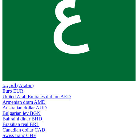
ع
العربية (Arabic)
Euro
EUR
United Arab Emirates dirham
AED
Armenian dram
AMD
Australian dollar
AUD
Bulgarian lev
BGN
Bahraini dinar
BHD
Brazilian real
BRL
Canadian dollar
CAD
Swiss franc
CHF