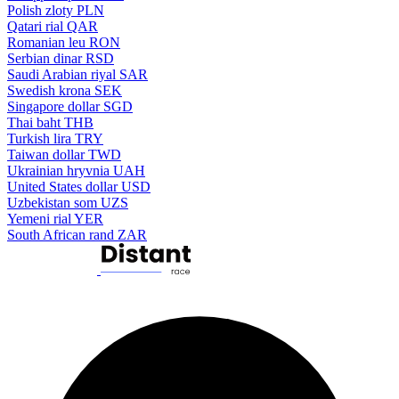
Polish zloty
PLN
Qatari rial
QAR
Romanian leu
RON
Serbian dinar
RSD
Saudi Arabian riyal
SAR
Swedish krona
SEK
Singapore dollar
SGD
Thai baht
THB
Turkish lira
TRY
Taiwan dollar
TWD
Ukrainian hryvnia
UAH
United States dollar
USD
Uzbekistan som
UZS
Yemeni rial
YER
South African rand
ZAR