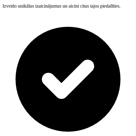
Izveido unikālus izaicinājumus un aicini citus tajos piedalīties.