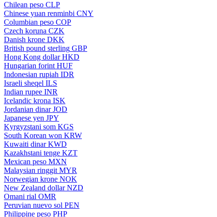
Chilean peso
CLP
Chinese yuan renminbi
CNY
Columbian peso
COP
Czech koruna
CZK
Danish krone
DKK
British pound sterling
GBP
Hong Kong dollar
HKD
Hungarian forint
HUF
Indonesian rupiah
IDR
Israeli sheqel
ILS
Indian rupee
INR
Icelandic krona
ISK
Jordanian dinar
JOD
Japanese yen
JPY
Kyrgyzstani som
KGS
South Korean won
KRW
Kuwaiti dinar
KWD
Kazakhstani tenge
KZT
Mexican peso
MXN
Malaysian ringgit
MYR
Norwegian krone
NOK
New Zealand dollar
NZD
Omani rial
OMR
Peruvian nuevo sol
PEN
Philippine peso
PHP