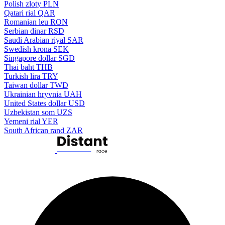
Polish zloty
PLN
Qatari rial
QAR
Romanian leu
RON
Serbian dinar
RSD
Saudi Arabian riyal
SAR
Swedish krona
SEK
Singapore dollar
SGD
Thai baht
THB
Turkish lira
TRY
Taiwan dollar
TWD
Ukrainian hryvnia
UAH
United States dollar
USD
Uzbekistan som
UZS
Yemeni rial
YER
South African rand
ZAR