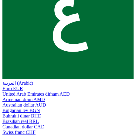
ع
العربية (Arabic)
Euro
EUR
United Arab Emirates dirham
AED
Armenian dram
AMD
Australian dollar
AUD
Bulgarian lev
BGN
Bahraini dinar
BHD
Brazilian real
BRL
Canadian dollar
CAD
Swiss franc
CHF