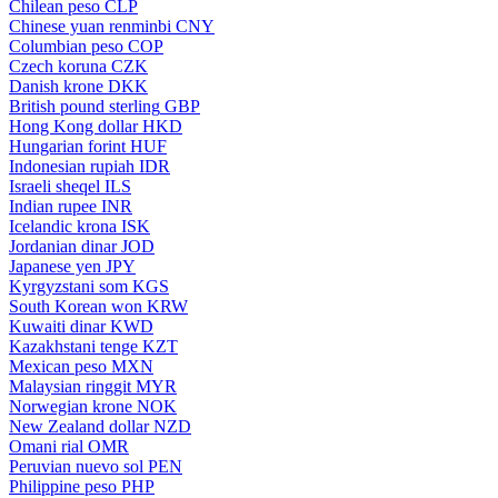
Chilean peso
CLP
Chinese yuan renminbi
CNY
Columbian peso
COP
Czech koruna
CZK
Danish krone
DKK
British pound sterling
GBP
Hong Kong dollar
HKD
Hungarian forint
HUF
Indonesian rupiah
IDR
Israeli sheqel
ILS
Indian rupee
INR
Icelandic krona
ISK
Jordanian dinar
JOD
Japanese yen
JPY
Kyrgyzstani som
KGS
South Korean won
KRW
Kuwaiti dinar
KWD
Kazakhstani tenge
KZT
Mexican peso
MXN
Malaysian ringgit
MYR
Norwegian krone
NOK
New Zealand dollar
NZD
Omani rial
OMR
Peruvian nuevo sol
PEN
Philippine peso
PHP