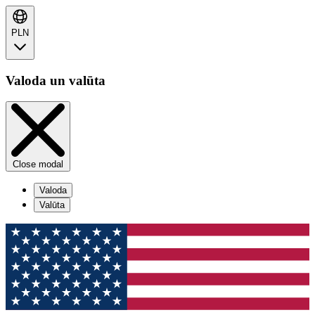
PLN
Valoda un valūta
Close modal
Valoda
Valūta