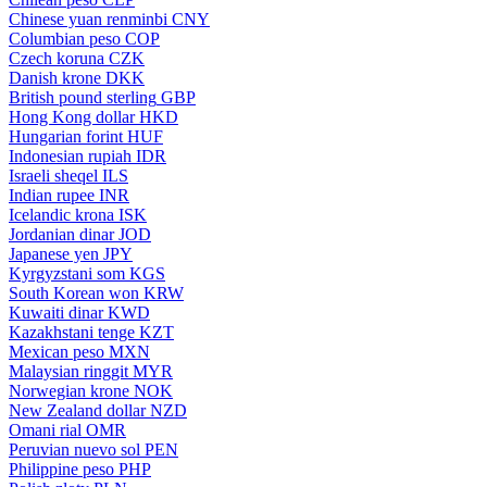
Chinese yuan renminbi
CNY
Columbian peso
COP
Czech koruna
CZK
Danish krone
DKK
British pound sterling
GBP
Hong Kong dollar
HKD
Hungarian forint
HUF
Indonesian rupiah
IDR
Israeli sheqel
ILS
Indian rupee
INR
Icelandic krona
ISK
Jordanian dinar
JOD
Japanese yen
JPY
Kyrgyzstani som
KGS
South Korean won
KRW
Kuwaiti dinar
KWD
Kazakhstani tenge
KZT
Mexican peso
MXN
Malaysian ringgit
MYR
Norwegian krone
NOK
New Zealand dollar
NZD
Omani rial
OMR
Peruvian nuevo sol
PEN
Philippine peso
PHP