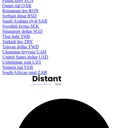
Polish zloty
PLN
Qatari rial
QAR
Romanian leu
RON
Serbian dinar
RSD
Saudi Arabian riyal
SAR
Swedish krona
SEK
Singapore dollar
SGD
Thai baht
THB
Turkish lira
TRY
Taiwan dollar
TWD
Ukrainian hryvnia
UAH
United States dollar
USD
Uzbekistan som
UZS
Yemeni rial
YER
South African rand
ZAR