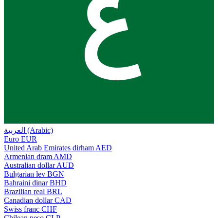
ع
العربية (Arabic)
Euro
EUR
United Arab Emirates dirham
AED
Armenian dram
AMD
Australian dollar
AUD
Bulgarian lev
BGN
Bahraini dinar
BHD
Brazilian real
BRL
Canadian dollar
CAD
Swiss franc
CHF
Chilean peso
CLP