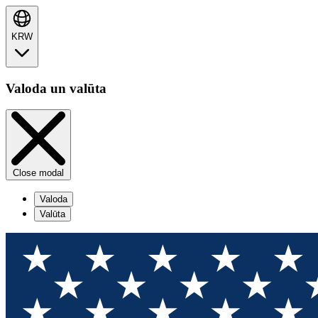
KRW
Valoda un valūta
Close modal
Valoda
Valūta