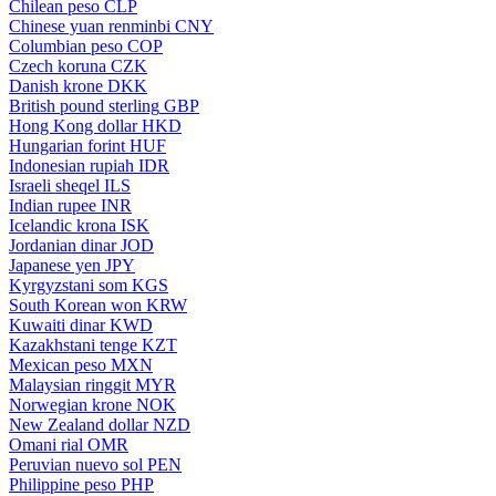
Chilean peso
CLP
Chinese yuan renminbi
CNY
Columbian peso
COP
Czech koruna
CZK
Danish krone
DKK
British pound sterling
GBP
Hong Kong dollar
HKD
Hungarian forint
HUF
Indonesian rupiah
IDR
Israeli sheqel
ILS
Indian rupee
INR
Icelandic krona
ISK
Jordanian dinar
JOD
Japanese yen
JPY
Kyrgyzstani som
KGS
South Korean won
KRW
Kuwaiti dinar
KWD
Kazakhstani tenge
KZT
Mexican peso
MXN
Malaysian ringgit
MYR
Norwegian krone
NOK
New Zealand dollar
NZD
Omani rial
OMR
Peruvian nuevo sol
PEN
Philippine peso
PHP