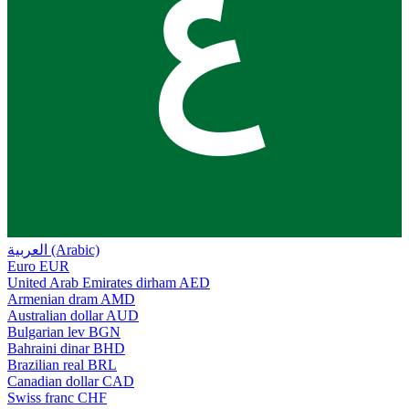
ع
العربية (Arabic)
Euro
EUR
United Arab Emirates dirham
AED
Armenian dram
AMD
Australian dollar
AUD
Bulgarian lev
BGN
Bahraini dinar
BHD
Brazilian real
BRL
Canadian dollar
CAD
Swiss franc
CHF