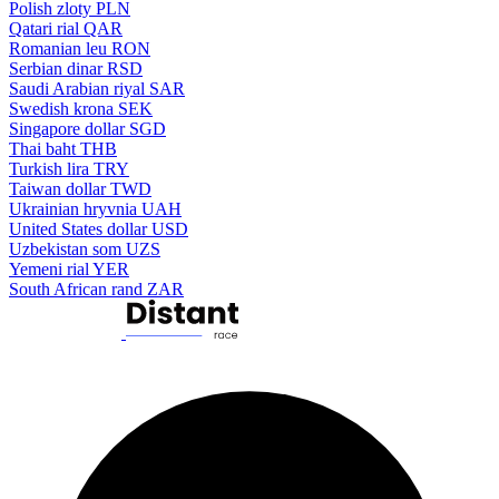
Polish zloty
PLN
Qatari rial
QAR
Romanian leu
RON
Serbian dinar
RSD
Saudi Arabian riyal
SAR
Swedish krona
SEK
Singapore dollar
SGD
Thai baht
THB
Turkish lira
TRY
Taiwan dollar
TWD
Ukrainian hryvnia
UAH
United States dollar
USD
Uzbekistan som
UZS
Yemeni rial
YER
South African rand
ZAR