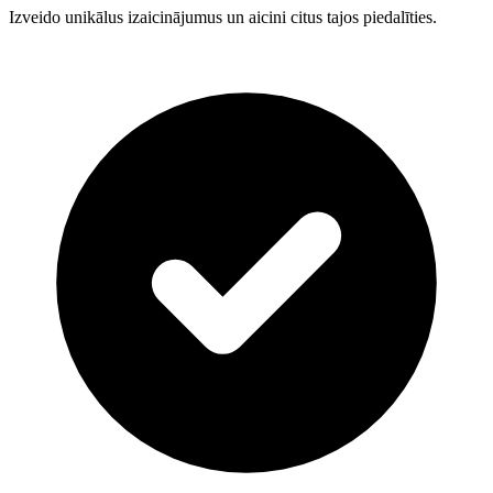
Izveido unikālus izaicinājumus un aicini citus tajos piedalīties.