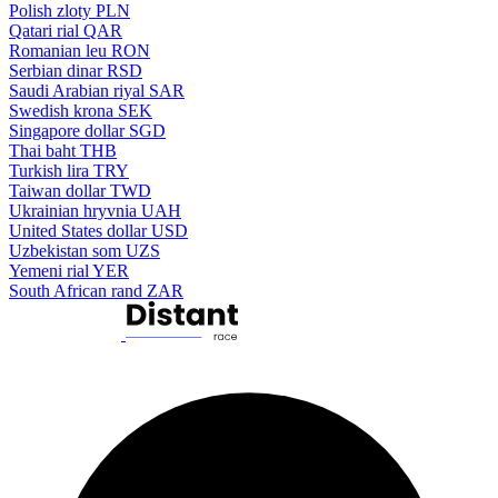
Polish zloty
PLN
Qatari rial
QAR
Romanian leu
RON
Serbian dinar
RSD
Saudi Arabian riyal
SAR
Swedish krona
SEK
Singapore dollar
SGD
Thai baht
THB
Turkish lira
TRY
Taiwan dollar
TWD
Ukrainian hryvnia
UAH
United States dollar
USD
Uzbekistan som
UZS
Yemeni rial
YER
South African rand
ZAR