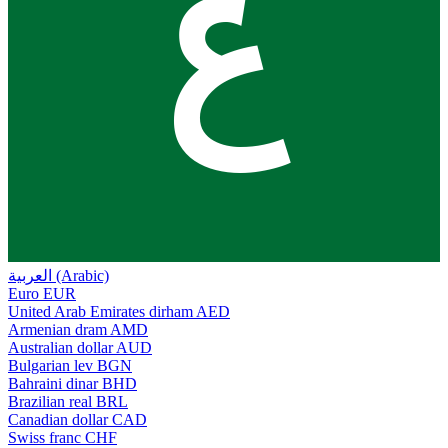
ع
العربية (Arabic)
Euro
EUR
United Arab Emirates dirham
AED
Armenian dram
AMD
Australian dollar
AUD
Bulgarian lev
BGN
Bahraini dinar
BHD
Brazilian real
BRL
Canadian dollar
CAD
Swiss franc
CHF