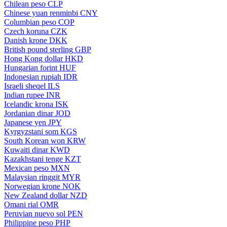
Chilean peso
CLP
Chinese yuan renminbi
CNY
Columbian peso
COP
Czech koruna
CZK
Danish krone
DKK
British pound sterling
GBP
Hong Kong dollar
HKD
Hungarian forint
HUF
Indonesian rupiah
IDR
Israeli sheqel
ILS
Indian rupee
INR
Icelandic krona
ISK
Jordanian dinar
JOD
Japanese yen
JPY
Kyrgyzstani som
KGS
South Korean won
KRW
Kuwaiti dinar
KWD
Kazakhstani tenge
KZT
Mexican peso
MXN
Malaysian ringgit
MYR
Norwegian krone
NOK
New Zealand dollar
NZD
Omani rial
OMR
Peruvian nuevo sol
PEN
Philippine peso
PHP