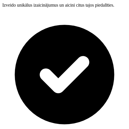
Izveido unikālus izaicinājumus un aicini citus tajos piedalīties.