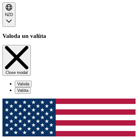
NZD
Valoda un valūta
Close modal
Valoda
Valūta