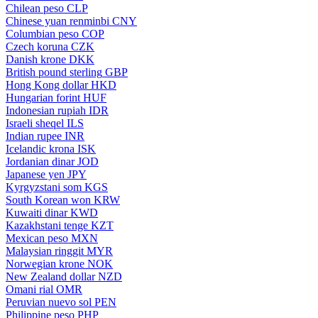
Chilean peso
CLP
Chinese yuan renminbi
CNY
Columbian peso
COP
Czech koruna
CZK
Danish krone
DKK
British pound sterling
GBP
Hong Kong dollar
HKD
Hungarian forint
HUF
Indonesian rupiah
IDR
Israeli sheqel
ILS
Indian rupee
INR
Icelandic krona
ISK
Jordanian dinar
JOD
Japanese yen
JPY
Kyrgyzstani som
KGS
South Korean won
KRW
Kuwaiti dinar
KWD
Kazakhstani tenge
KZT
Mexican peso
MXN
Malaysian ringgit
MYR
Norwegian krone
NOK
New Zealand dollar
NZD
Omani rial
OMR
Peruvian nuevo sol
PEN
Philippine peso
PHP