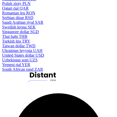
Polish zloty
PLN
Qatari rial
QAR
Romanian leu
RON
Serbian dinar
RSD
Saudi Arabian riyal
SAR
Swedish krona
SEK
Singapore dollar
SGD
Thai baht
THB
Turkish lira
TRY
Taiwan dollar
TWD
Ukrainian hryvnia
UAH
United States dollar
USD
Uzbekistan som
UZS
Yemeni rial
YER
South African rand
ZAR