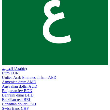
ع
العربية (Arabic)
Euro
EUR
United Arab Emirates dirham
AED
Armenian dram
AMD
Australian dollar
AUD
Bulgarian lev
BGN
Bahraini dinar
BHD
Brazilian real
BRL
Canadian dollar
CAD
Swiss franc
CHF