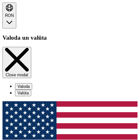
RON
Valoda un valūta
Close modal
Valoda
Valūta