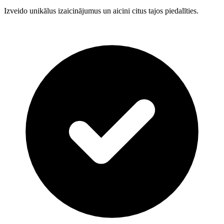
Izveido unikālus izaicinājumus un aicini citus tajos piedalīties.