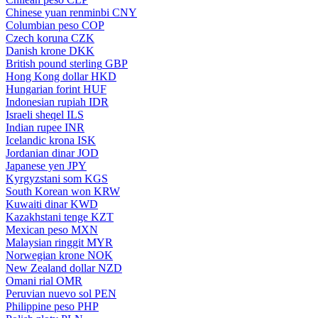
Chinese yuan renminbi
CNY
Columbian peso
COP
Czech koruna
CZK
Danish krone
DKK
British pound sterling
GBP
Hong Kong dollar
HKD
Hungarian forint
HUF
Indonesian rupiah
IDR
Israeli sheqel
ILS
Indian rupee
INR
Icelandic krona
ISK
Jordanian dinar
JOD
Japanese yen
JPY
Kyrgyzstani som
KGS
South Korean won
KRW
Kuwaiti dinar
KWD
Kazakhstani tenge
KZT
Mexican peso
MXN
Malaysian ringgit
MYR
Norwegian krone
NOK
New Zealand dollar
NZD
Omani rial
OMR
Peruvian nuevo sol
PEN
Philippine peso
PHP