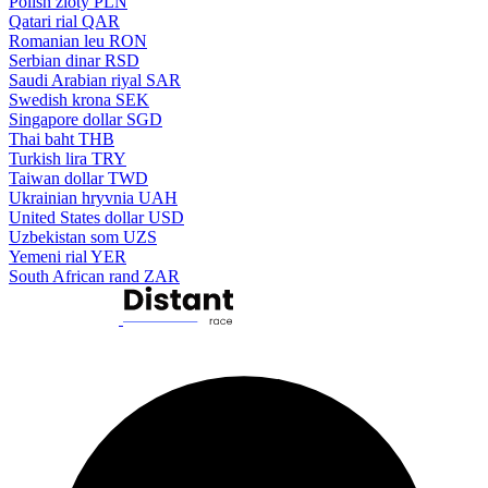
Polish zloty
PLN
Qatari rial
QAR
Romanian leu
RON
Serbian dinar
RSD
Saudi Arabian riyal
SAR
Swedish krona
SEK
Singapore dollar
SGD
Thai baht
THB
Turkish lira
TRY
Taiwan dollar
TWD
Ukrainian hryvnia
UAH
United States dollar
USD
Uzbekistan som
UZS
Yemeni rial
YER
South African rand
ZAR