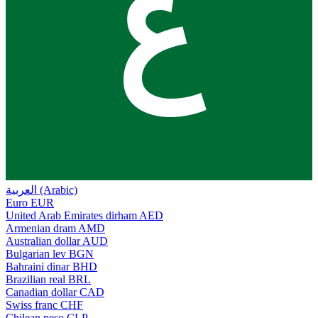
ع
العربية (Arabic)
Euro
EUR
United Arab Emirates dirham
AED
Armenian dram
AMD
Australian dollar
AUD
Bulgarian lev
BGN
Bahraini dinar
BHD
Brazilian real
BRL
Canadian dollar
CAD
Swiss franc
CHF
Chilean peso
CLP