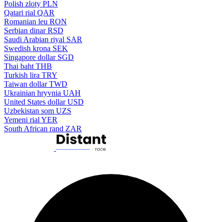
Polish zloty
PLN
Qatari rial
QAR
Romanian leu
RON
Serbian dinar
RSD
Saudi Arabian riyal
SAR
Swedish krona
SEK
Singapore dollar
SGD
Thai baht
THB
Turkish lira
TRY
Taiwan dollar
TWD
Ukrainian hryvnia
UAH
United States dollar
USD
Uzbekistan som
UZS
Yemeni rial
YER
South African rand
ZAR