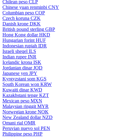
Chilean peso
CLP
Chinese yuan renminbi
CNY
Columbian peso
COP
Czech koruna
CZK
Danish krone
DKK
British pound sterling
GBP
Hong Kong dollar
HKD
Hungarian forint
HUF
Indonesian rupiah
IDR
Israeli sheqel
ILS
Indian rupee
INR
Icelandic krona
ISK
Jordanian dinar
JOD
Japanese yen
JPY
Kyrgyzstani som
KGS
South Korean won
KRW
Kuwaiti dinar
KWD
Kazakhstani tenge
KZT
Mexican peso
MXN
Malaysian ringgit
MYR
Norwegian krone
NOK
New Zealand dollar
NZD
Omani rial
OMR
Peruvian nuevo sol
PEN
Philippine peso
PHP