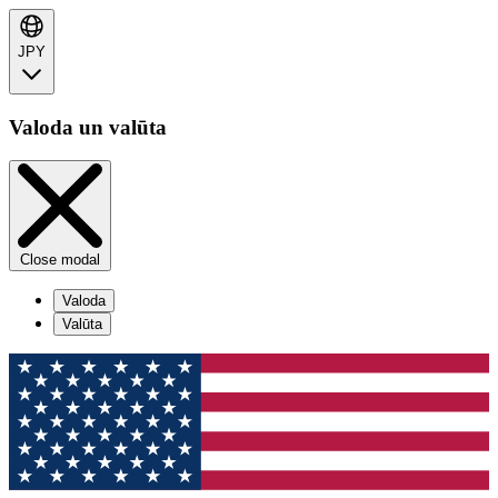
JPY
Valoda un valūta
Close modal
Valoda
Valūta