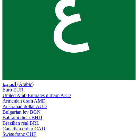
ع
العربية (Arabic)
Euro
EUR
United Arab Emirates dirham
AED
Armenian dram
AMD
Australian dollar
AUD
Bulgarian lev
BGN
Bahraini dinar
BHD
Brazilian real
BRL
Canadian dollar
CAD
Swiss franc
CHF