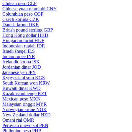
Chilean peso
CLP
Chinese yuan renminbi
CNY
Columbian peso
COP
Czech koruna
CZK
Danish krone
DKK
British pound sterling
GBP
Hong Kong dollar
HKD
Hungarian forint
HUF
Indonesian rupiah
IDR
Israeli sheqel
ILS
Indian rupee
INR
Icelandic krona
ISK
Jordanian dinar
JOD
Japanese yen
JPY
Kyrgyzstani som
KGS
South Korean won
KRW
Kuwaiti dinar
KWD
Kazakhstani tenge
KZT
Mexican peso
MXN
Malaysian ringgit
MYR
Norwegian krone
NOK
New Zealand dollar
NZD
Omani rial
OMR
Peruvian nuevo sol
PEN
Philippine peso
PHP