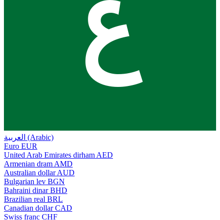
ع
العربية (Arabic)
Euro
EUR
United Arab Emirates dirham
AED
Armenian dram
AMD
Australian dollar
AUD
Bulgarian lev
BGN
Bahraini dinar
BHD
Brazilian real
BRL
Canadian dollar
CAD
Swiss franc
CHF