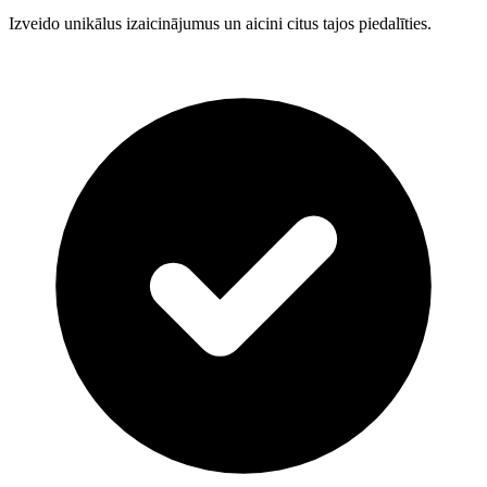
Izveido unikālus izaicinājumus un aicini citus tajos piedalīties.