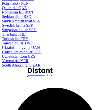
Polish zloty
PLN
Qatari rial
QAR
Romanian leu
RON
Serbian dinar
RSD
Saudi Arabian riyal
SAR
Swedish krona
SEK
Singapore dollar
SGD
Thai baht
THB
Turkish lira
TRY
Taiwan dollar
TWD
Ukrainian hryvnia
UAH
United States dollar
USD
Uzbekistan som
UZS
Yemeni rial
YER
South African rand
ZAR