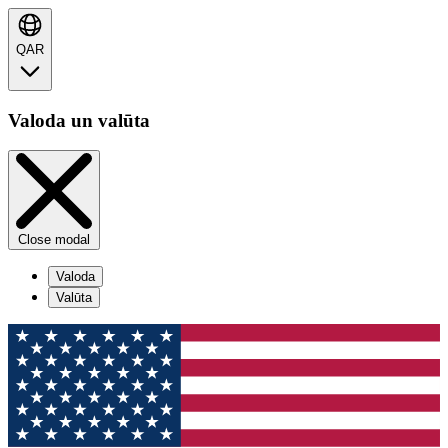
QAR
Valoda un valūta
Close modal
Valoda
Valūta