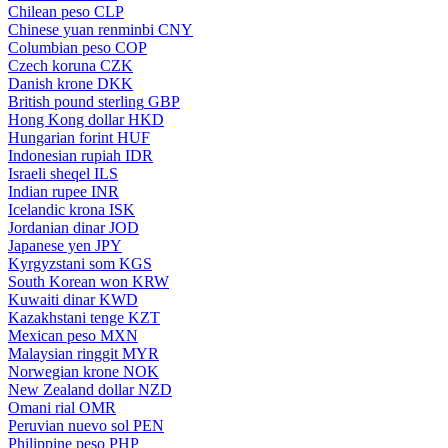
Chilean peso
CLP
Chinese yuan renminbi
CNY
Columbian peso
COP
Czech koruna
CZK
Danish krone
DKK
British pound sterling
GBP
Hong Kong dollar
HKD
Hungarian forint
HUF
Indonesian rupiah
IDR
Israeli sheqel
ILS
Indian rupee
INR
Icelandic krona
ISK
Jordanian dinar
JOD
Japanese yen
JPY
Kyrgyzstani som
KGS
South Korean won
KRW
Kuwaiti dinar
KWD
Kazakhstani tenge
KZT
Mexican peso
MXN
Malaysian ringgit
MYR
Norwegian krone
NOK
New Zealand dollar
NZD
Omani rial
OMR
Peruvian nuevo sol
PEN
Philippine peso
PHP