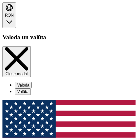
RON
Valoda un valūta
Close modal
Valoda
Valūta