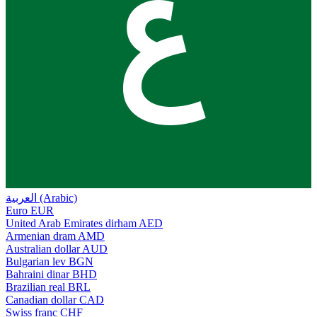
ع
العربية (Arabic)
Euro
EUR
United Arab Emirates dirham
AED
Armenian dram
AMD
Australian dollar
AUD
Bulgarian lev
BGN
Bahraini dinar
BHD
Brazilian real
BRL
Canadian dollar
CAD
Swiss franc
CHF