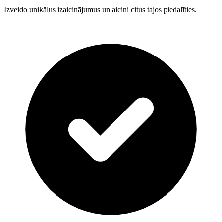
Izveido unikālus izaicinājumus un aicini citus tajos piedalīties.