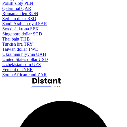
Polish zloty
PLN
Qatari rial
QAR
Romanian leu
RON
Serbian dinar
RSD
Saudi Arabian riyal
SAR
Swedish krona
SEK
Singapore dollar
SGD
Thai baht
THB
Turkish lira
TRY
Taiwan dollar
TWD
Ukrainian hryvnia
UAH
United States dollar
USD
Uzbekistan som
UZS
Yemeni rial
YER
South African rand
ZAR