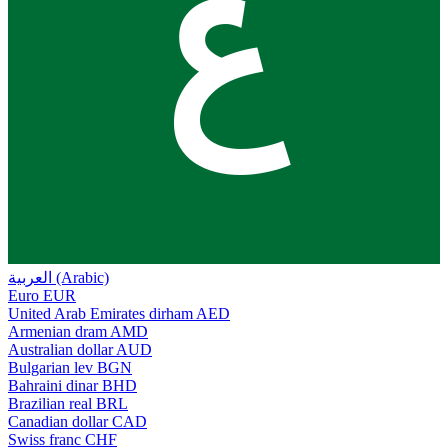
ع
العربية (Arabic)
Euro
EUR
United Arab Emirates dirham
AED
Armenian dram
AMD
Australian dollar
AUD
Bulgarian lev
BGN
Bahraini dinar
BHD
Brazilian real
BRL
Canadian dollar
CAD
Swiss franc
CHF