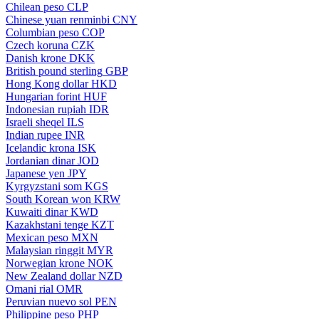
Chilean peso
CLP
Chinese yuan renminbi
CNY
Columbian peso
COP
Czech koruna
CZK
Danish krone
DKK
British pound sterling
GBP
Hong Kong dollar
HKD
Hungarian forint
HUF
Indonesian rupiah
IDR
Israeli sheqel
ILS
Indian rupee
INR
Icelandic krona
ISK
Jordanian dinar
JOD
Japanese yen
JPY
Kyrgyzstani som
KGS
South Korean won
KRW
Kuwaiti dinar
KWD
Kazakhstani tenge
KZT
Mexican peso
MXN
Malaysian ringgit
MYR
Norwegian krone
NOK
New Zealand dollar
NZD
Omani rial
OMR
Peruvian nuevo sol
PEN
Philippine peso
PHP