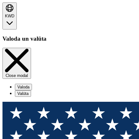
KWD
Valoda un valūta
Close modal
Valoda
Valūta