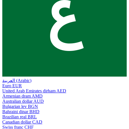
ع
العربية (Arabic)
Euro
EUR
United Arab Emirates dirham
AED
Armenian dram
AMD
Australian dollar
AUD
Bulgarian lev
BGN
Bahraini dinar
BHD
Brazilian real
BRL
Canadian dollar
CAD
Swiss franc
CHF