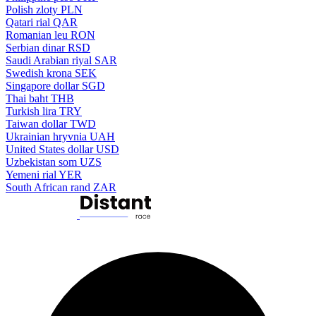
Polish zloty
PLN
Qatari rial
QAR
Romanian leu
RON
Serbian dinar
RSD
Saudi Arabian riyal
SAR
Swedish krona
SEK
Singapore dollar
SGD
Thai baht
THB
Turkish lira
TRY
Taiwan dollar
TWD
Ukrainian hryvnia
UAH
United States dollar
USD
Uzbekistan som
UZS
Yemeni rial
YER
South African rand
ZAR