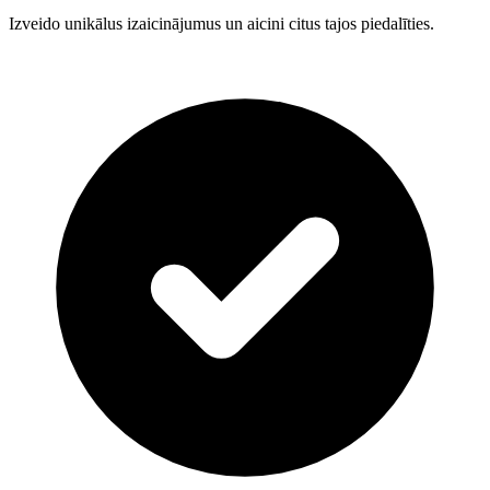
Izveido unikālus izaicinājumus un aicini citus tajos piedalīties.