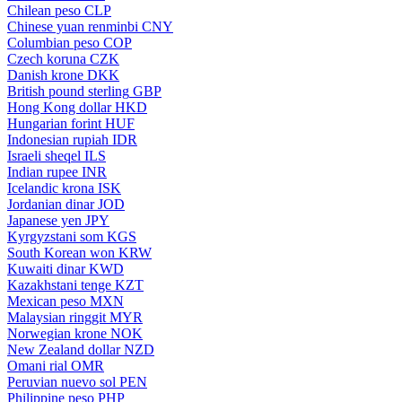
Chilean peso
CLP
Chinese yuan renminbi
CNY
Columbian peso
COP
Czech koruna
CZK
Danish krone
DKK
British pound sterling
GBP
Hong Kong dollar
HKD
Hungarian forint
HUF
Indonesian rupiah
IDR
Israeli sheqel
ILS
Indian rupee
INR
Icelandic krona
ISK
Jordanian dinar
JOD
Japanese yen
JPY
Kyrgyzstani som
KGS
South Korean won
KRW
Kuwaiti dinar
KWD
Kazakhstani tenge
KZT
Mexican peso
MXN
Malaysian ringgit
MYR
Norwegian krone
NOK
New Zealand dollar
NZD
Omani rial
OMR
Peruvian nuevo sol
PEN
Philippine peso
PHP