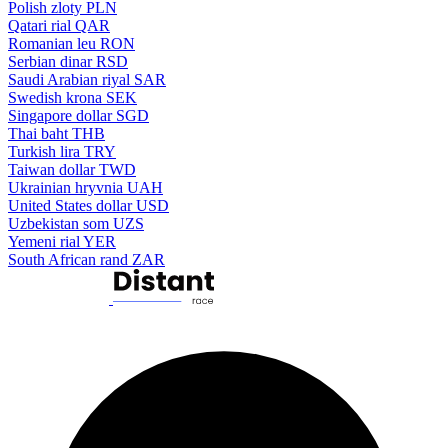
Polish zloty
PLN
Qatari rial
QAR
Romanian leu
RON
Serbian dinar
RSD
Saudi Arabian riyal
SAR
Swedish krona
SEK
Singapore dollar
SGD
Thai baht
THB
Turkish lira
TRY
Taiwan dollar
TWD
Ukrainian hryvnia
UAH
United States dollar
USD
Uzbekistan som
UZS
Yemeni rial
YER
South African rand
ZAR