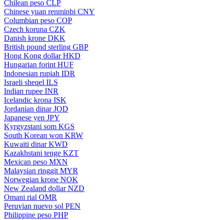
Chilean peso
CLP
Chinese yuan renminbi
CNY
Columbian peso
COP
Czech koruna
CZK
Danish krone
DKK
British pound sterling
GBP
Hong Kong dollar
HKD
Hungarian forint
HUF
Indonesian rupiah
IDR
Israeli sheqel
ILS
Indian rupee
INR
Icelandic krona
ISK
Jordanian dinar
JOD
Japanese yen
JPY
Kyrgyzstani som
KGS
South Korean won
KRW
Kuwaiti dinar
KWD
Kazakhstani tenge
KZT
Mexican peso
MXN
Malaysian ringgit
MYR
Norwegian krone
NOK
New Zealand dollar
NZD
Omani rial
OMR
Peruvian nuevo sol
PEN
Philippine peso
PHP