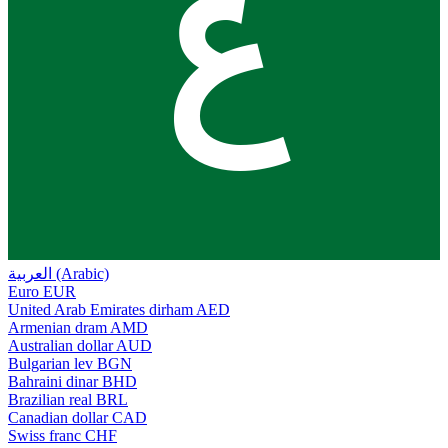
ع
العربية (Arabic)
Euro
EUR
United Arab Emirates dirham
AED
Armenian dram
AMD
Australian dollar
AUD
Bulgarian lev
BGN
Bahraini dinar
BHD
Brazilian real
BRL
Canadian dollar
CAD
Swiss franc
CHF