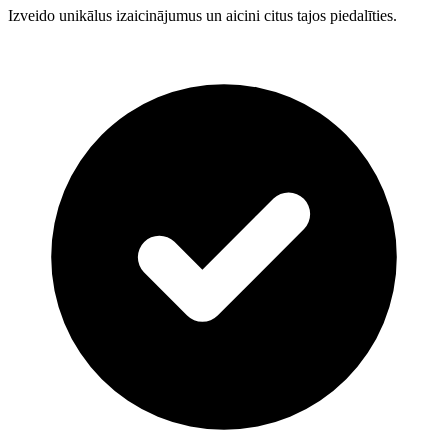
Izveido unikālus izaicinājumus un aicini citus tajos piedalīties.